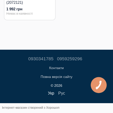
(2072121)
1 992 грн
Немає в наявності
0930341785
0959259296
Контакти
Повна версія сайту
© 2026
Укр
Рус
Інтернет-магазин створений з Хорошоп