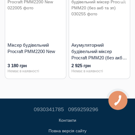
Міксер будівельний
Акумуляторний
Procraft PMM2200 New
будівельний міксер
Procraft PMM20 (без акб
та зп)
3 180 грн
2 925 грн
Немає в наявності
Немає в наявності
0930341785
0959259296
Контакти
Повна версія сайту