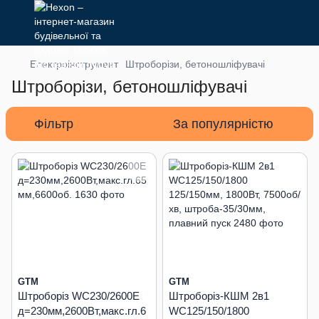
Електроінструмент
Штроборізи, бетоношліфувачі
Штроборізи, бетоношліфувачі
Фільтр
За популярністю
GTM
GTM
Штроборіз WC230/2600E
Штроборіз-КШМ 2в1
д=230мм,2600Вт,макс.гл.6
WC125/150/1800