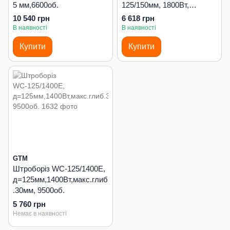
5 мм,6600об.
125/150мм, 1800Вт,
7500об/хв,
10 540 грн
6 618 грн
штроба-35/30мм, плавний
В наявності
В наявності
пуск
Купити
Купити
GTM
Штроборіз WС-125/1400E,
д=125мм,1400Вт,макс.глиб
.30мм, 9500об.
5 760 грн
Немає в наявності