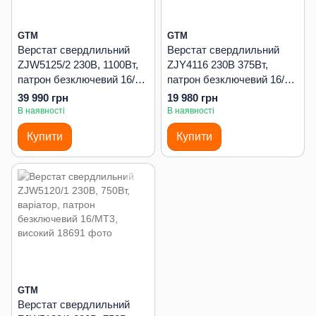
GTM
GTM
Верстат свердлильний
Верстат свердлильний
ZJW5125/2 230В, 1100Вт,
ZJY4116 230В 375Вт,
патрон безключевий 16/
патрон безключевий 16/
МТ2, високий
МТ2
39 990 грн
19 980 грн
В наявності
В наявності
Купити
Купити
GTM
Верстат свердлильний