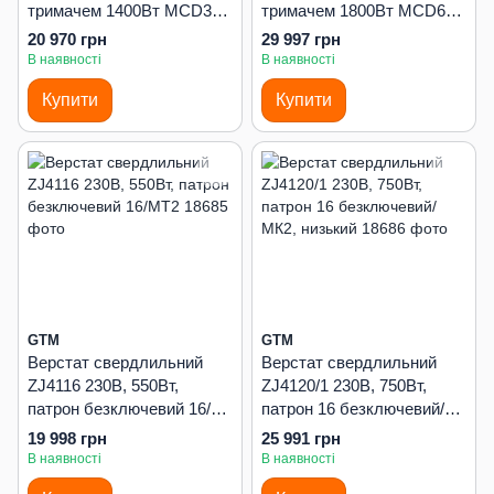
тримачем 1400Вт MCD32
тримачем 1800Вт MCD60
450 об/хв.
400/600 об/хв.
20 970 грн
29 997 грн
В наявності
В наявності
Купити
Купити
GTM
GTM
Верстат свердлильний
Верстат свердлильний
ZJ4116 230В, 550Вт,
ZJ4120/1 230В, 750Вт,
патрон безключевий 16/
патрон 16 безключевий/
МТ2
МК2, низький
19 998 грн
25 991 грн
В наявності
В наявності