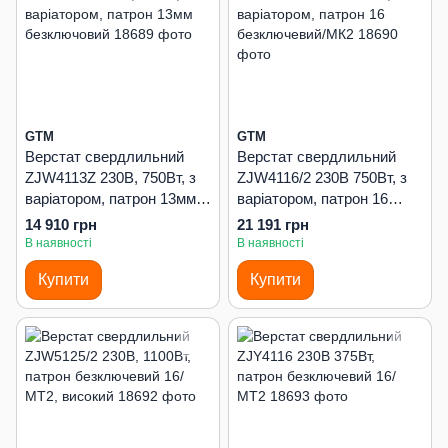
GTM
GTM
Верстат свердлильний
Верстат свердлильний
ZJW4113Z 230В, 750Вт, з
ZJW4116/2 230В 750Вт, з
варіатором, патрон 13мм
варіатором, патрон 16
безключовий
безключевий/МК2
14 910 грн
21 191 грн
В наявності
В наявності
Купити
Купити