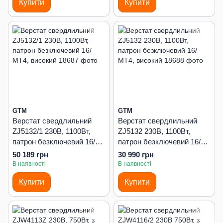
Купити
Купити
GTM
GTM
Верстат свердлильний
Верстат свердлильний
ZJ5132/1 230В, 1100Вт,
ZJ5132 230В, 1100Вт,
патрон безключевий 16/
патрон безключевий 16/
МТ4, високий
МТ4, високий
50 189 грн
30 990 грн
В наявності
В наявності
Купити
Купити