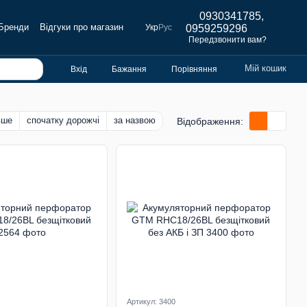
0930341785,
Бренди
Відгуки про магазин
Укр
Рус
0959259296
Передзвонити вам?
Мій кошик
Вхід
Бажання
Порівняння
вше
спочатку дорожчі
за назвою
Відображення:
Артикул: 3400