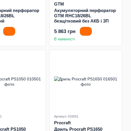
GTM
орний перфоратор
Акумуляторний перфоратор
8/26BL
GTM RHC18/26BL
ий
безщітковий без АКБ і ЗП
5 863 грн
В наявності
01
Артикул: 016501
Procraft
craft PS1050
Дриль Procraft PS1650