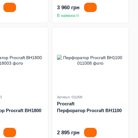
3 960 грн
В наявності
03
Артикул: 011008
Procraft
р Procraft BH1800
Перфоратор Procraft BH1100
2 895 грн