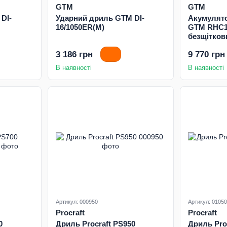
GTM
GTM
DI-
Ударний дриль GTM DI-
Акумулят
16/1050ER(M)
GTM RHC1
безщітков
3 186 грн
9 770 грн
В наявності
В наявності
Артикул: 000950
Артикул: 0105
Procraft
Procraft
0
Дриль Procraft PS950
Дриль Pro