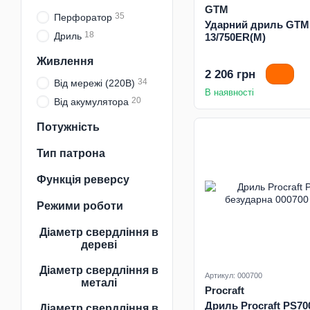
GTM
35
Перфоратор
Ударний дриль GTM 
18
Дриль
13/750ER(M)
Живлення
2 206 грн
34
Від мережі (220В)
В наявності
20
Від акумулятора
Потужність
Тип патрона
Функція реверсу
Режими роботи
Діаметр свердління в
дереві
Діаметр свердління в
Артикул: 000700
металі
Procraft
Дриль Procraft PS70
Діаметр свердління в