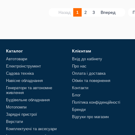
Назад
1
2
3
Вперед
П
Каталог
Клієнтам
Автотовари
Вхід до кабінету
Електроінструмент
Про нас
Садова техніка
Оплата і доставка
Навісне обладнання
Обмін та повернення
Генератори та автономне
Контакти
живлення
Блог
Будівельне обладнання
Політика конфіденційності
Мотопомпи
Бренди
Зарядні пристрої
Відгуки про магазин
Верстати
Комплектуючі та аксесуари