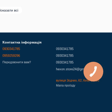
оказати всі
Контактна інформація
0930341785
0930341785
0959259296
0930341785
0930341785
Передзвонити вам?
hexon.store24@gmail.com
вулиця Зодчих, 62, Київ, 02000
Мапа проїзду