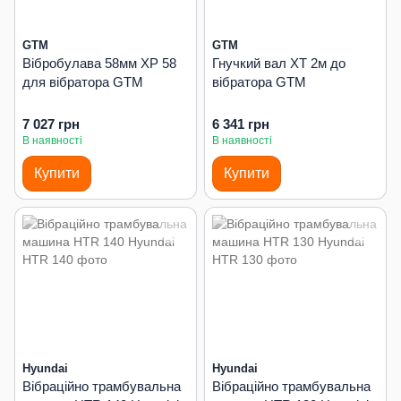
GTM
GTM
Вібробулава 58мм XP 58
Гнучкий вал XT 2м до
для вібратора GTM
вібратора GTM
7 027 грн
6 341 грн
В наявності
В наявності
Купити
Купити
Hyundai
Hyundai
Вібраційно трамбувальна
Вібраційно трамбувальна