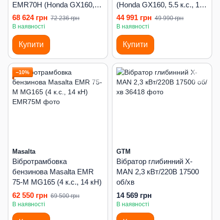
EMR70H (Honda GX160,
(Honda GX160, 5.5 к.с., 14
5.5 к.с., 15 кН)
кН)
68 624 грн
44 991 грн
72 236 грн
49 990 грн
В наявності
В наявності
Купити
Купити
−10%
Masalta
GTM
Вібротрамбовка
Вібратор глибинний X-
бензинова Masalta EMR
MAN 2,3 кВт/220В 17500
75-M MG165 (4 к.с., 14 кН)
об/хв
62 550 грн
14 569 грн
69 500 грн
В наявності
В наявності