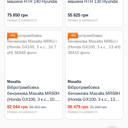
машина HTR 140 Hyundai
машина HTR 130 Hyundai
75 650 грн
55 625 грн
Немає в наявності
Немає в наявності
−5%
−5%
Masalta
Masalta
Вібротрамбовка
Вібротрамбовка
бензинова Masalta MR60H
бензинова Masalta MR68H
(Honda GX100, 3 к.с., 10.7
(Honda GX100, 3 к.с., 13
кН)
кН)
82 044 грн
86 479 грн
86 362 грн
91 030 грн
Немає в наявності
Немає в наявності