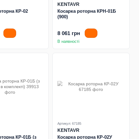
KENTAVR
оторна КР-02
Косарка роторна КРН-01Б
(900)
8 061 грн
В наявності
Артикул: 67185
KENTAVR
оторна КР-01Б (з
Косарка роторна КР-02У