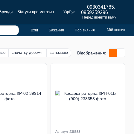
0930341785,
Бренди
Відгуки про магазин
Укр
Рус
0959259296
Передзвонити вам?
Мій кошик
Вхід
Бажання
Порівняння
вше
спочатку дорожчі
за назвою
Відображення:
Артикул: 238653