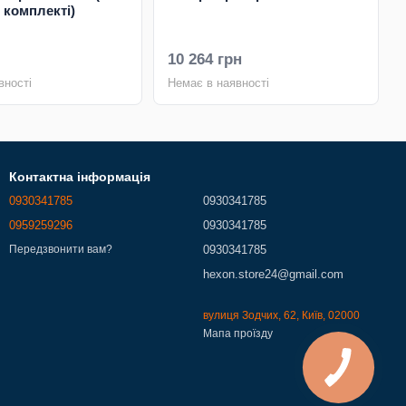
 комплекті)
10 264 грн
вності
Немає в наявності
Контактна інформація
0930341785
0930341785
0959259296
0930341785
0930341785
Передзвонити вам?
hexon.store24@gmail.com
вулиця Зодчих, 62, Київ, 02000
Мапа проїзду