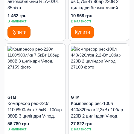
автомобільний RLA-0201
хв 0,75кВт 8бар 220В 2
35л/хв
циліндри безмасляний
1 462 грн
10 968 грн
В наявності
В наявності
Купити
Купити
GTM
GTM
Компресор рес-220л
Компресор рес-100л
1100/900л/хв 7,5кВт 10бар
440/320л/хв 2,2кВт 10бар
380В 3 циліндри V-под.
220В 2 циліндри V-под.
56 780 грн
27 822 грн
В наявності
В наявності