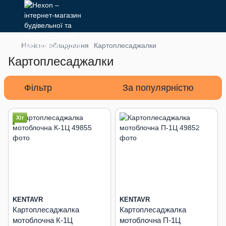
Навісне обладнання
Картоплесаджалки
Картоплесаджалки
Фільтр
За популярністю
Хіт
KENTAVR
KENTAVR
Картоплесаджалка
Картоплесаджалка
мотоблочна К-1Ц
мотоблочна П-1Ц