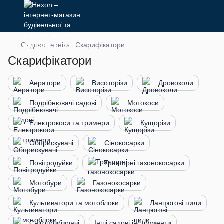
Садова техніка
Скарифікатори
Скарифікатори
Аератори
Висоторізи
Дровоколи
Подрібнювачі садові
Мотокоси
Електрокоси та тримери
Кущорізи
Обприскувачі
Сінокосарки
Повітродуйки
Тракторні газонокосарки
Мотобури
Газонокосарки
Культиватори та мотоблоки
Ланцюгові пили
Снігоприбирачі
Інші садові інструменти