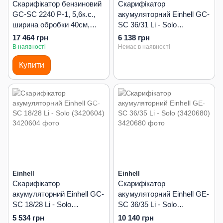
Скарифікатор бензиновий
Скарифікатор
GC-SC 2240 P-1, 5,6к.с.,
акумуляторний Einhell GC-
ширина обробки 40см,
SC 36/31 Li - Solo
травозбірник 45л
(3420660)
17 464 грн
6 138 грн
В наявності
Немає в наявності
Купити
Einhell
Einhell
Скарифікатор
Скарифікатор
акумуляторний Einhell GC-
акумуляторний Einhell GE-
SC 18/28 Li - Solo
SC 36/35 Li - Solo
(3420604)
(3420680)
5 534 грн
10 140 грн