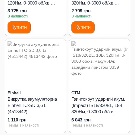
120Нм, 0-3000 об/хв,
320Нм, 0-3000 об/хв,
+акум.2Аг-2шт, зарядний
КАРКАС (без АКБ і ЗП)
3 725 грн
2 709 грн
пристрій
В наявності
В наявності
Купити
Купити
Einhell
GTM
Викрутка акумуляторна
Гвинтокрут ударний акум.
Einhell TC-SD 3,6 Li
(Impact) IS18/320BL, 18В,
(4513442)
320Нм, 0-3000 об/хв,
+акум.4Аг, зарядний
1 110 грн
6 043 грн
пристрій
Немає в наявності
Немає в наявності