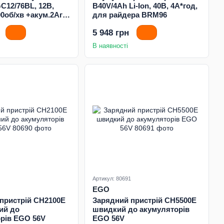
C12/76BL, 12В,
B40V/4Аh Li-Ion, 40В, 4А*год,
0об/хв +акум.2Аг,
для райдера BRM96
пристрій
5 948 грн
В наявності
Артикул: 80691
EGO
пристрій CH2100E
Зарядний пристрій CH5500E
ий до
швидкий до акумуляторів
рів EGO 56V
EGO 56V