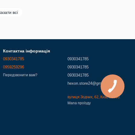
азати всі
Контактна інформація
0930341785
0930341785
0959259296
0930341785
0930341785
Передзвонити вам?
hexon.store24@gmail.com
вулиця Зодчих, 62, Київ, 02000
Мапа проїзду