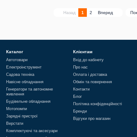
Назад
1
2
Вперед
Пок
Каталог
Клієнтам
Автотовари
Вхід до кабінету
Електроінструмент
Про нас
Садова техніка
Оплата і доставка
Навісне обладнання
Обмін та повернення
Генератори та автономне
Контакти
живлення
Блог
Будівельне обладнання
Політика конфіденційності
Мотопомпи
Бренди
Зарядні пристрої
Відгуки про магазин
Верстати
Комплектуючі та аксесуари