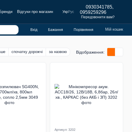
0930341785,
Бренди
Відгуки про магазин
Укр
Рус
0959259296
Передзвонити вам?
Мій кошик
Вхід
Бажання
Порівняння
вше
спочатку дорожчі
за назвою
Відображення:
Артикул: 3202