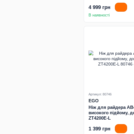
4 999 грн
В наявності
Артикул: 80746
EGO
Ніж для райдера AB
високого підйому, д
ZT4200E-L
1 399 грн