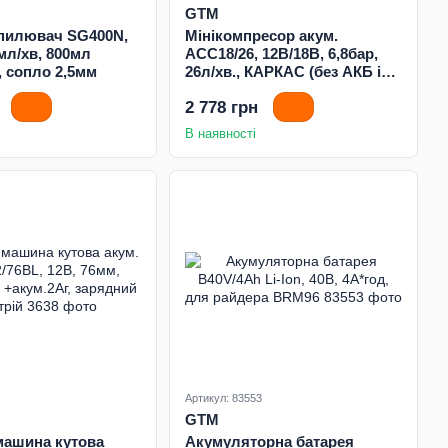
GTM
пилювач SG400N,
Мінікомпресор акум.
мл/хв, 800мл
ACC18/26, 12В/18В, 6,8бар,
, сопло 2,5мм
26л/хв., КАРКАС (без АКБ і
ЗП)
2 778 грн
В наявності
Артикул: 83553
GTM
машина кутова
Акумуляторна батарея