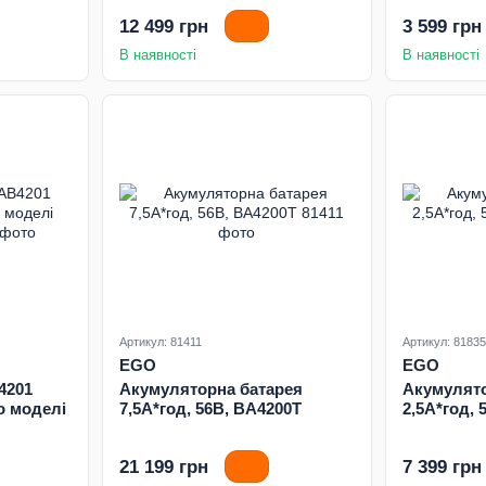
12 499 грн
3 599 грн
В наявності
В наявності
Артикул: 81411
Артикул: 81835
EGO
EGO
4201
Акумуляторна батарея
Акумулято
о моделі
7,5А*год, 56В, BA4200T
2,5А*год, 
21 199 грн
7 399 грн