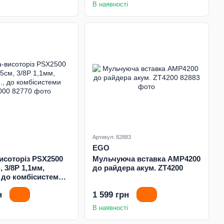
В наявності
Артикул: 82883
EGO
исоторіз PSX2500
Мульчуюча вставка AMP4200
 3/8P 1,1мм,
до райдера акум. ZT4200
, до комбісистеми
н
1 599 грн
В наявності