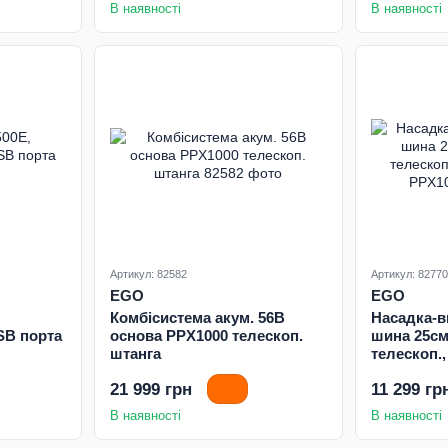
В наявності
В наявності
Артикул: 82582
Артикул: 82770
EGO
EGO
Комбісистема акум. 56В
Насадка-в
USB порта
основа PPX1000 телескоп.
шина 25см,
штанга
телескоп.
PPX1000
21 999 грн
11 299 гр
В наявності
В наявності