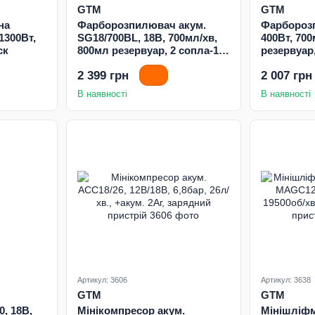
GTM
GTM
на
Фарборозпилювач акум.
Фарбороз
1300Вт,
SG18/700BL, 18В, 700мл/хв,
400Вт, 700
ск
800мл резервуар, 2 сопла-1,5
резервуар
і 2,5мм, металевий корпус
2 399 грн
2 007 грн
сопла та шток клапана,
КАРКАС (без АКБ і ЗП)
В наявності
В наявності
Артикул: 3606
Артикул: 3638
GTM
GTM
0, 18В,
Мінікомпресор акум.
Мінішліф