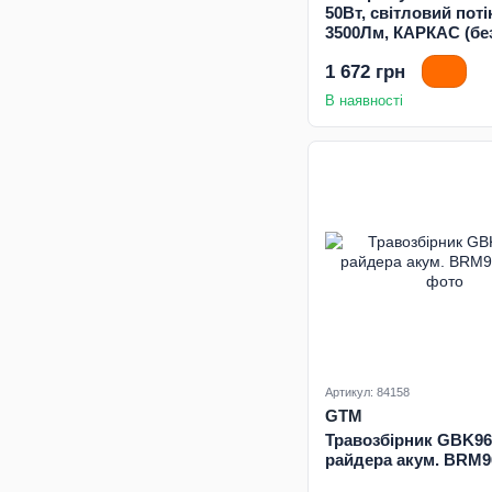
50Вт, світловий поті
3500Лм, КАРКАС (без
ЗП)
1 672 грн
В наявності
Артикул: 84158
GTM
Травозбірник GBK96
райдера акум. BRM9