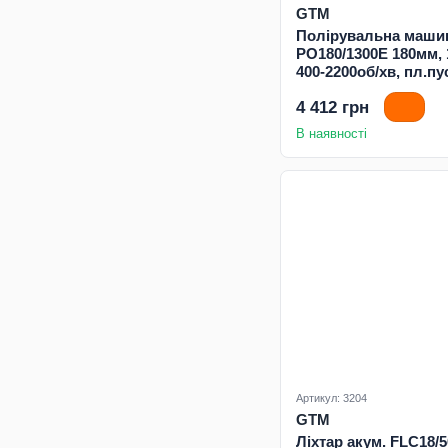
GTM
Полірувальна маши
PO180/1300E 180мм, 
400-2200об/хв, пл.пу
4 412 грн
В наявності
Артикул: 3204
GTM
Ліхтар акум. FLC18/5