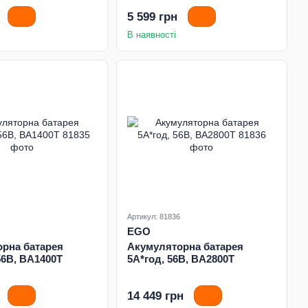
5 599 грн
В наявності
Артикул: 81836
EGO
рна батарея
Акумуляторна батарея
56В, BA1400T
5А*год, 56В, BA2800T
14 449 грн