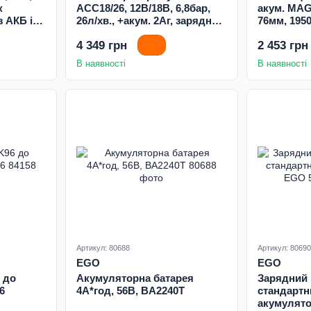
к
ACC18/26, 12В/18В, 6,8бар,
акум. MAG
 АКБ і
26л/хв., +акум. 2Аг, зарядний
76мм, 1950
пристрій
зарядний 
4 349 грн
2 453 грн
В наявності
В наявності
Артикул: 80688
Артикул: 80690
EGO
EGO
 до
Акумуляторна батарея
Зарядний 
6
4А*год, 56В, BA2240T
стандартн
акумулято