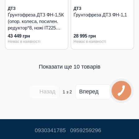
ДТЗ
ДТЗ
Ґрунтофреза ДТЗ ФН-1,5К
Ґрунтофреза ДТЗ ФН-1,1
(опор. колеса, посилен.
редуктор*8, ножі IT225
18/18)
43 449 грн
28 995 грн
Немає в наявності
Немає в наявності
Показати ще 10 товарів
Назад
Вперед
1
з 2
0930341785
0959259296