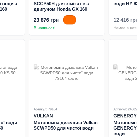
 води з
SCCP50H для хімікатів з
води HY 8
160
двигуном Honda GX 160
23 876 грн
12 416 гр
В наявності
Немає в ная
Артикул: 79164
Артикул: 2400
VULKAN
GENERGY
ої води
Мотопомпа дизельна Vulkan
Мотопомп
50
SCWPD50 для чистої води
GENERGY 
води