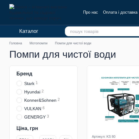
Перейти до основного контенту
Про нас
Оплата і доставка
Каталог
Головна
Мотопомпи
Помпи для чистої води
Помпи для чистої води
Бренд
1
Stark
2
Hyundai
2
Konner&Sohnen
6
VULKAN
3
GENERGY
Ціна, грн
Артикул: KS 80
Від Ціна, грн
До Ціна, грн