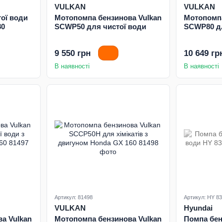
VULKAN
VULKAN
ої води
Мотопомпа бензинова Vulkan
Мотопомпа
80
SCWP50 для чистої води
SCWP80 дл
9 550 грн
10 649 гр
В наявності
В наявності
Артикул: 81498
Артикул: HY 83
VULKAN
Hyundai
а Vulkan
Мотопомпа бензинова Vulkan
Помпа бен