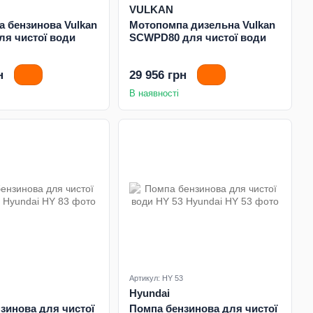
VULKAN
 бензинова Vulkan
Мотопомпа дизельна Vulkan
я чистої води
SCWPD80 для чистої води
н
29 956 грн
В наявності
Артикул: HY 53
Hyundai
зинова для чистої
Помпа бензинова для чистої