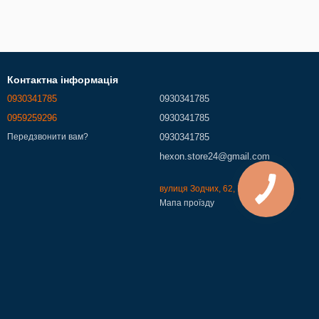
Контактна інформація
0930341785
0930341785
0959259296
0930341785
0930341785
Передзвонити вам?
hexon.store24@gmail.com
вулиця Зодчих, 62, Київ, 02000
Мапа проїзду