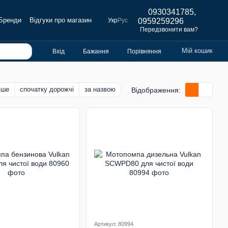
0930341785,
Бренди
Відгуки про магазин
Укр
Рус
0959259296
Передзвонити вам?
Мій кошик
Вхід
Бажання
Порівняння
вше
спочатку дорожчі
за назвою
Відображення:
Артикул: 80994