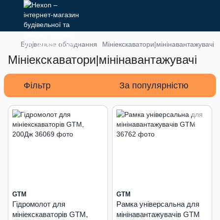
Будівельне обладнання
Мініекскаватори|мінінавантажувачі
Мініекскаватори|мінінавантажувачі
Фільтр
За популярністю
GTM
GTM
Гідромолот для
Рамка універсальна для
мініекскаваторів GTM,
мінінавантажувачів GTM