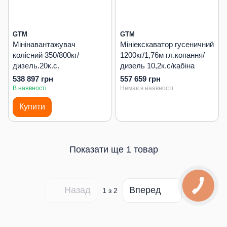
GTM
GTM
Мінінавантажувач
Мініекскаватор гусеничний
колісний 350/800кг/
1200кг/1,76м гл.копання/
дизель.20к.с.
дизель 10,2к.с/кабіна
538 897 грн
557 659 грн
В наявності
Немає в наявності
Купити
Показати ще 1 товар
Назад
Вперед
1
з 2