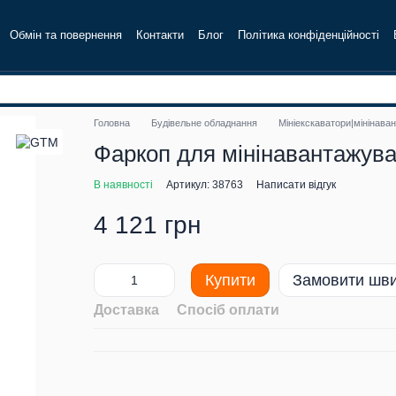
Обмін та повернення
Контакти
Блог
Політика конфіденційності
Головна
Будівельне обладнання
Мініекскаватори|мінінава
Фаркоп для мінінавантажув
В наявності
Артикул: 38763
Написати відгук
4 121 грн
Купити
Замовити шв
Доставка
Спосіб оплати