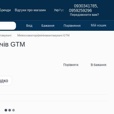
0930341785,
Бренди
Відгуки про магазин
Укр
Рус
0959259296
Передзвонити вам?
Мій кошик
Вхід
Бажання
Порівняння
нтажувачі
Мініекскаватори|мінінавантажувачі GTM
ачів GTM
Порівняти
В бажання
идко