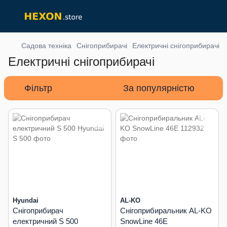
Садова техніка
Снігоприбирачі
Електричні снігоприбирачі
Електричні снігоприбирачі
Фільтр
За популярністю
Hyundai
AL-KO
Снігоприбирач
Снігоприбиральник AL-KO
електричний S 500
SnowLine 46E