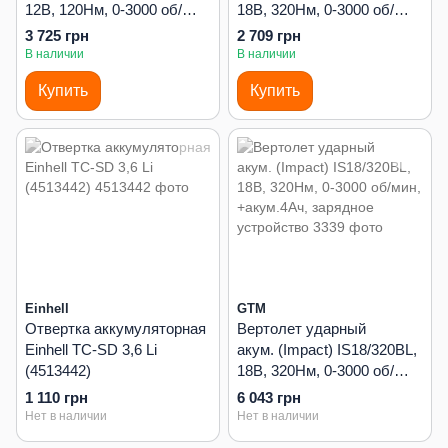
12В, 120Нм, 0-3000 об/
18В, 320Нм, 0-3000 об/
мин, +акум.2Ач-2шт,
мин, КАРКАС (без АКБ и
3 725 грн
2 709 грн
зарядное устройство
ЗУ)
В наличии
В наличии
Купить
Купить
Einhell
GTM
Отвертка аккумуляторная
Вертолет ударный
Einhell TC-SD 3,6 Li
акум. (Impact) IS18/320BL,
(4513442)
18В, 320Нм, 0-3000 об/
мин, +акум.4Ач, зарядное
1 110 грн
6 043 грн
устройство
Нет в наличии
Нет в наличии