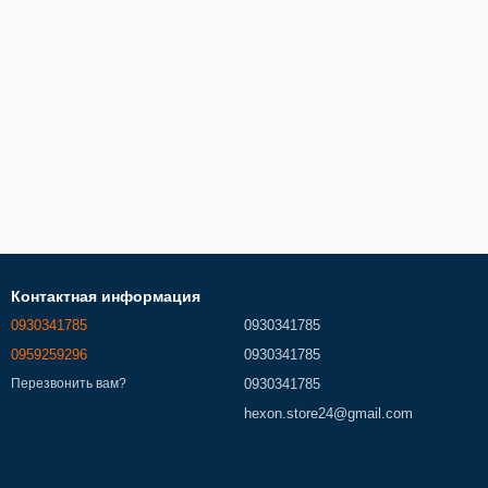
Контактная информация
0930341785
0930341785
0959259296
0930341785
0930341785
Перезвонить вам?
hexon.store24@gmail.com