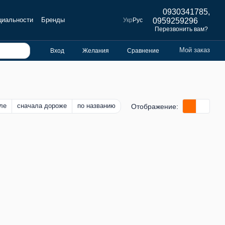
0930341785,
циальности
Бренды
Укр
Рус
0959259296
Перезвонить вам?
Мой заказ
Вход
Желания
Сравнение
ле
сначала дороже
по названию
Отображение: