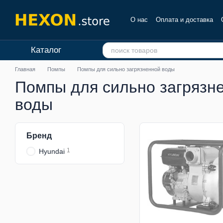
Перейти к основному контенту
О нас
Оплата и доставка
Отзывы о магазине
Каталог
Главная
Помпы
Помпы для сильно загрязненной воды
Помпы для сильно загрязн
воды
Бренд
1
Hyundai