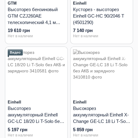
GTM
Einhell
Высоторез бензиновый
Кусторез - высоторез
GTM CZJ260AE
Einhell GC-HC 90/2046 T
телескопический 4,1 м
(4501290)
шина 30 см
19 610 грн
7 140 грн
Нет в наличии
Нет в наличии
Видео
Einhell
Einhell
Высоторез
Высокорез
аккумуляторный Einhell
аккумуляторный Einhell X-
GC-LC 18/20 Li T-Solo без
Change GE-LC 18 Li T-Solo
АКБ и зарядного
без АКБ и зарядного
5 197 грн
5 859 грн
Нет в наличии
Нет в наличии