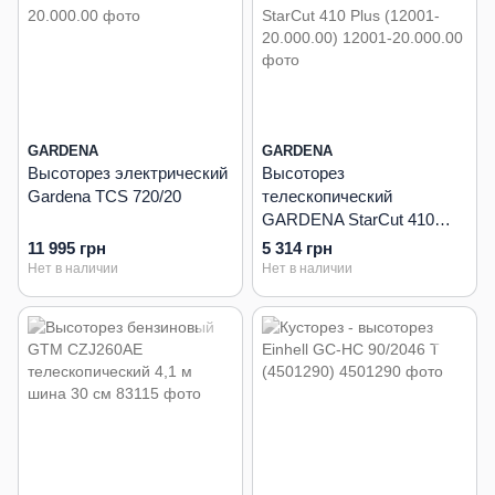
GARDENA
GARDENA
Высоторез электрический
Высоторез
Gardena TCS 720/20
телескопический
GARDENA StarСut 410
Plus (12001-20.000.00)
11 995 грн
5 314 грн
Нет в наличии
Нет в наличии