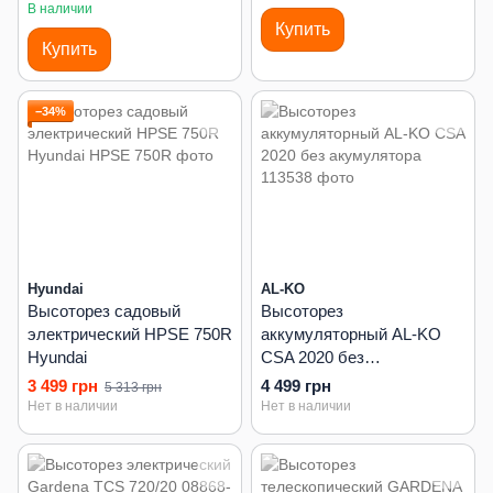
2–2.5 м)
В наличии
Купить
Купить
−34%
Hyundai
AL-KO
Высоторез садовый
Высоторез
электрический HPSE 750R
аккумуляторный AL-KO
Hyundai
CSA 2020 без
акумулятора
3 499 грн
4 499 грн
5 313 грн
Нет в наличии
Нет в наличии