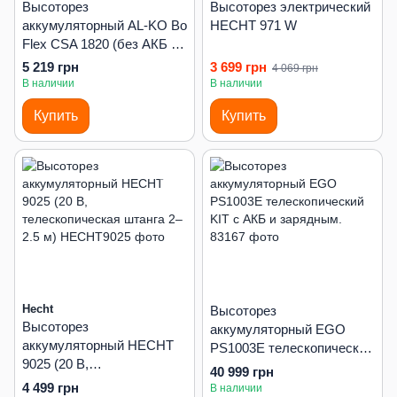
Высоторез
Высоторез электрический
аккумуляторный AL-KO Bo
HECHT 971 W
Flex CSA 1820 (без АКБ и
ЗП)
5 219 грн
3 699 грн
4 069 грн
В наличии
В наличии
Купить
Купить
Hecht
Высоторез
Высоторез
аккумуляторный EGO
аккумуляторный HECHT
PS1003E телескопический
9025 (20 В,
KIT с АКБ и зарядным.
40 999 грн
телескопическая штанга
4 499 грн
В наличии