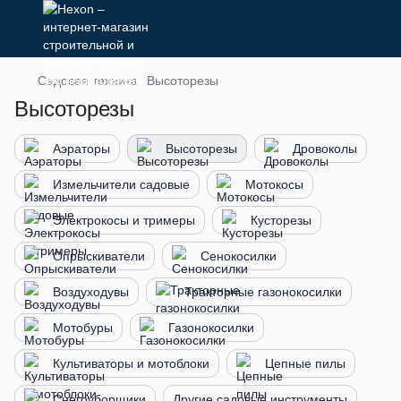
Садовая техника
Высоторезы
Высоторезы
Аэраторы
Высоторезы
Дровоколы
Измельчители садовые
Мотокосы
Электрокосы и тримеры
Кусторезы
Опрыскиватели
Сенокосилки
Воздуходувы
Тракторные газонокосилки
Мотобуры
Газонокосилки
Культиваторы и мотоблоки
Цепные пилы
Снегоуборщики
Другие садовые инструменты