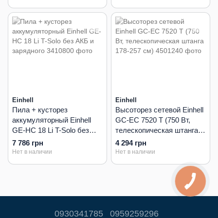
Einhell
Einhell
Пила + кусторез
Высоторез сетевой Einhell
аккумуляторный Einhell
GC-EC 7520 T (750 Вт,
GE-HC 18 Li T-Solo без
телескопическая штанга
АКБ и зарядного
178-257 см)
7 786 грн
4 294 грн
Нет в наличии
Нет в наличии
0930341785
0959259296