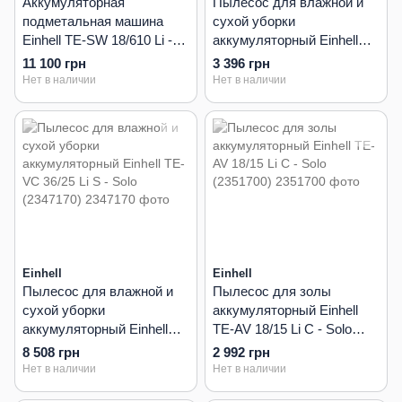
Аккумуляторная
Пылесос для влажной и
подметальная машина
сухой уборки
Einhell TE-SW 18/610 Li -
аккумуляторный Einhell
Solo (2352040)
TC-VC 18/15 Li S - Solo
11 100 грн
3 396 грн
(2347145)
Нет в наличии
Нет в наличии
Einhell
Einhell
Пылесос для влажной и
Пылесос для золы
сухой уборки
аккумуляторный Einhell
аккумуляторный Einhell
TE-AV 18/15 Li C - Solo
TE-VC 36/25 Li S - Solo
(2351700)
8 508 грн
2 992 грн
(2347170)
Нет в наличии
Нет в наличии