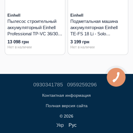
Einhell
Einhell
Пылесос строительный
Подметальная машина
аккумуляторный Einhell
аккумуляторная Einhell
Professional TP-VC 36/30 S
TE-FS 18 Li - Solo
Auto - Solo (2347143)
(2352050)
13 098 грн
3 199 грн
Нет в наличии
Нет в наличии
0930341785
0959259296
Контактная информация
Полная версия сайта
© 2026
Укр
Рус