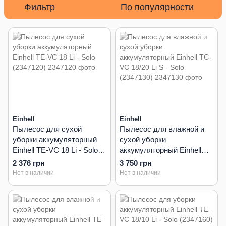
Фильтр
По популярности
Einhell
Einhell
Пылесос для сухой
Пылесос для влажной и
уборки аккумуляторный
сухой уборки
Einhell TE-VC 18 Li - Solo
аккумуляторный Einhell
(2347120)
TC-VC 18/20 Li S - Solo
2 376 грн
3 750 грн
(2347130)
Нет в наличии
Нет в наличии