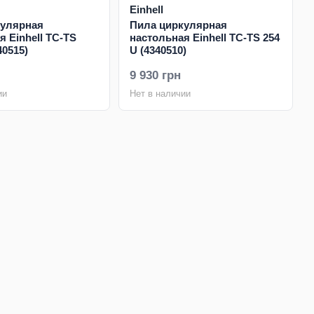
Einhell
кулярная
Пила циркулярная
я Einhell TC-TS
настольная Einhell TC-TS 254
40515)
U (4340510)
9 930 грн
ии
Нет в наличии