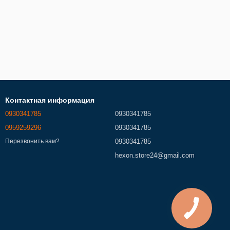
Контактная информация
0930341785
0930341785
0959259296
0930341785
0930341785
Перезвонить вам?
hexon.store24@gmail.com