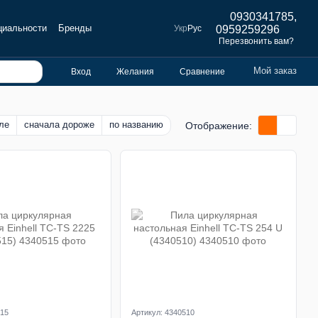
0930341785,
циальности
Бренды
Укр
Рус
0959259296
Перезвонить вам?
Мой заказ
Вход
Желания
Сравнение
ле
сначала дороже
по названию
Отображение:
515
Артикул: 4340510