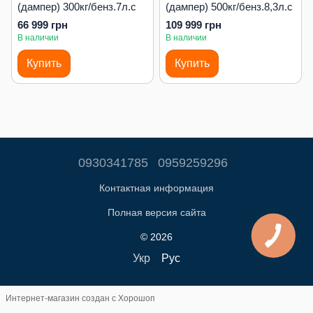
(дампер) 300кг/бенз.7л.с
(дампер) 500кг/бенз.8,3л.с
66 999 грн
109 999 грн
В наличии
В наличии
Купить
Купить
0930341785
0959259296
Контактная информация
Полная версия сайта
© 2026
Укр
Рус
Интернет-магазин создан с Хорошоп