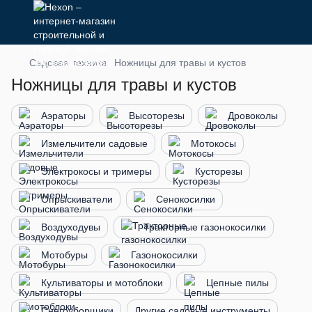
Садовая техника
Ножницы для травы и кустов
Ножницы для травы и кустов
Аэраторы
Высоторезы
Дровоколы
Измельчители садовые
Мотокосы
Электрокосы и тримеры
Кусторезы
Опрыскиватели
Сенокосилки
Воздуходувы
Тракторные газонокосилки
Мотобуры
Газонокосилки
Культиваторы и мотоблоки
Цепные пилы
Снегоуборщики
Другие садовые инструменты