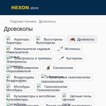
Садовая техника
Дровоколы
Дровоколы
Аэраторы
Высоторезы
Дровоколы
Измельчители садовые
Мотокосы
Электрокосы и тримеры
Кусторезы
Опрыскиватели
Сенокосилки
Воздуходувы
Тракторные газонокосилки
Мотобуры
Газонокосилки
Культиваторы и мотоблоки
Цепные пилы
Снегоуборщики
Другие садовые инструменты