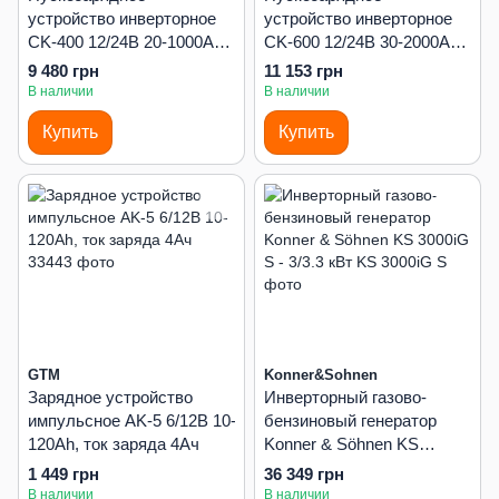
устройство инверторное
устройство инверторное
CK-400 12/24В 20-1000Ah,
CK-600 12/24В 30-2000Ah,
пуск.ток-200A
пуск.ток-400A
9 480 грн
11 153 грн
В наличии
В наличии
Купить
Купить
GTM
Konner&Sohnen
Зарядное устройство
Инверторный газово-
импульсное AK-5 6/12В 10-
бензиновый генератор
120Ah, ток заряда 4Ач
Konner & Söhnen KS
3000iG S - 3/3.3 кВт
1 449 грн
36 349 грн
В наличии
В наличии