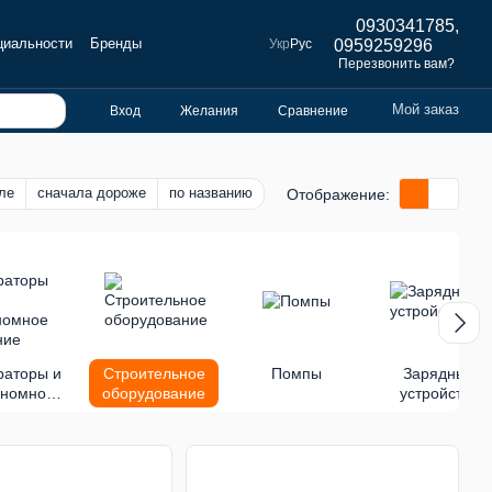
0930341785,
циальности
Бренды
Укр
Рус
0959259296
Перезвонить вам?
Мой заказ
Вход
Желания
Сравнение
ле
сначала дороже
по названию
Отображение:
раторы и
Строительное
Помпы
Зарядные
ономное
оборудование
устройства
тание