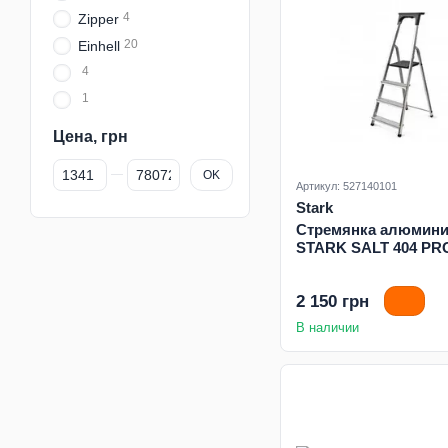
4
Zipper
20
Einhell
4
1
Цена, грн
От Цена, грн
До Цена, грн
OK
Артикул: 527140101
Stark
Стремянка алюмини
STARK SALT 404 PR
2 150 грн
В наличии