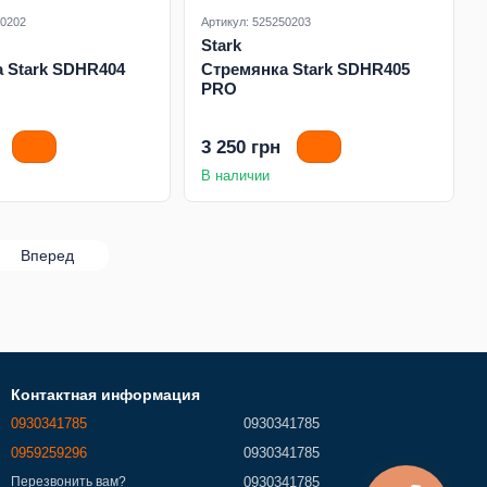
40202
Артикул: 525250203
Stark
 Stark SDHR404
Стремянка Stark SDHR405
PRO
3 250 грн
В наличии
Вперед
Контактная информация
0930341785
0930341785
0959259296
0930341785
0930341785
Перезвонить вам?