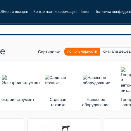
Обмен и возврат
Контактная информация
Блог
Политика конфиден
ие
по популярности
сначала дешев
Сортировка:
лектроинструмент
Садовая
Навесное
Гене
техника
оборудование
авт
пи