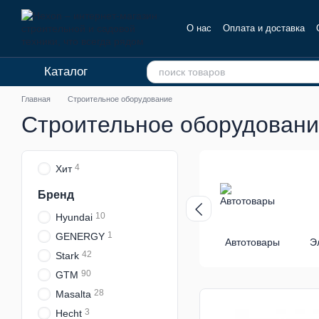
Перейти к основному контенту
О нас
Оплата и доставка
Отзывы о магазине
Каталог
Главная
Строительное оборудование
Строительное оборудован
4
Хит
Бренд
10
Hyundai
1
GENERGY
Автотовары
Э
42
Stark
90
GTM
28
Masalta
3
Hecht