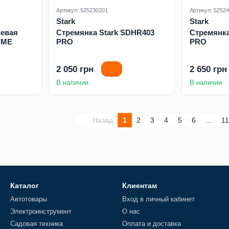
Артикул: 525230201
Артикул: 5252
Stark
Stark
евая
Стремянка Stark SDHR403
Стремянка
OME
PRO
PRO
2 050 грн
2 650 грн
В наличии
В наличии
Назад
1
2
3
4
5
6
...
11
Каталог
Клиентам
Автотовары
Вход в личный кабинет
Электроинструмент
О нас
Садовая техника
Оплата и доставка