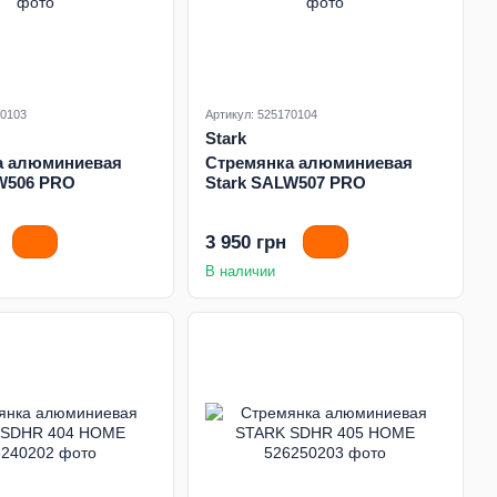
60103
Артикул: 525170104
Stark
а алюминиевая
Стремянка алюминиевая
W506 PRO
Stark SALW507 PRO
3 950 грн
В наличии