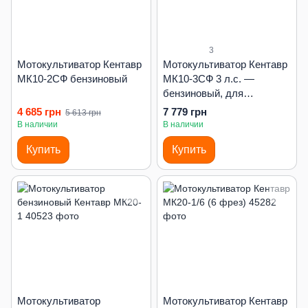
3
Мотокультиватор Кентавр
Мотокультиватор Кентавр
МК10-2CФ бензиновый
МК10-3СФ 3 л.с. —
бензиновый, для
обработки почвы
4 685 грн
7 779 грн
5 613 грн
В наличии
В наличии
Купить
Купить
Мотокультиватор
Мотокультиватор Кентавр