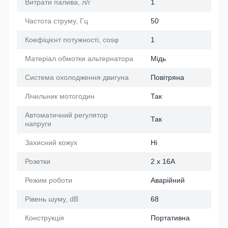
Витрати палива, л/г
1
Частота струму, Гц
50
Коефіцієнт потужності, cosφ
1
Матеріал обмотки альтернатора
Мідь
Система охолодження двигуна
Повітряна
Лічильник мотогодин
Так
Автоматичний регулятор
Так
напруги
Захисний кожух
Ні
Розетки
2 х 16A
Режим роботи
Аварійний
Рівень шуму, dB
68
Конструкція
Портативна