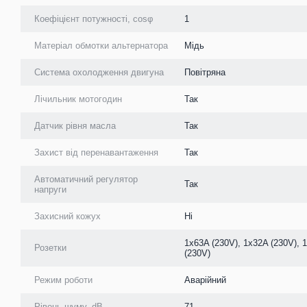
Коефіцієнт потужності, cosφ
1
Матеріал обмотки альтернатора
Мідь
Система охолодження двигуна
Повітряна
Лічильник мотогодин
Так
Датчик рівня масла
Так
Захист від перенавантаження
Так
Автоматичний регулятор
Так
напруги
Захисний кожух
Ні
1х63A (230V), 1х32A (230V), 
Розетки
(230V)
Режим роботи
Аварійний
Рівень шуму, dB
71