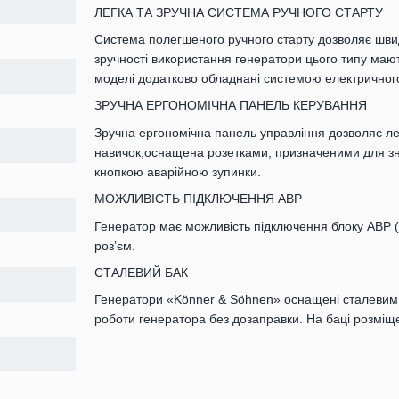
ЛЕГКА ТА ЗРУЧНА СИСТЕМА РУЧНОГО СТАРТУ
Система полегшеного ручного старту дозволяє швид
зручності використання генератори цього типу мають
моделі додатково обладнані системою електричного
ЗРУЧНА ЕРГОНОМІЧНА ПАНЕЛЬ КЕРУВАННЯ
Зручна ергономічна панель управління дозволяє лег
навичок;оснащена розетками, призначеними для зн
кнопкою аварійною зупинки.
МОЖЛИВІСТЬ ПІДКЛЮЧЕННЯ АВР
Генератор має можливість підключення блоку АВР (
роз’єм.
СТАЛЕВИЙ БАК
Генератори «Könner & Söhnen» оснащені сталевим 
роботи генератора без дозаправки. На баці розміще