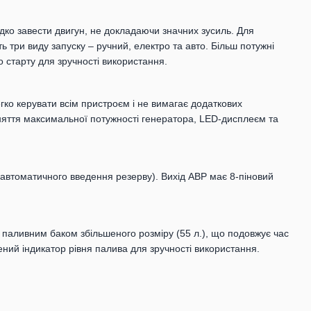
ко завести двигун, не докладаючи значних зусиль. Для
 три виду запуску – ручний, електро та авто. Більш потужні
 старту для зручності використання.
ко керувати всім пристроєм і не вимагає додаткових
яття максимальної потужності генератора, LED-дисплеєм та
автоматичного введення резерву). Вихід АВР має 8-піновий
паливним баком збільшеного розміру (55 л.), що подовжує час
ний індикатор рівня палива для зручності використання.