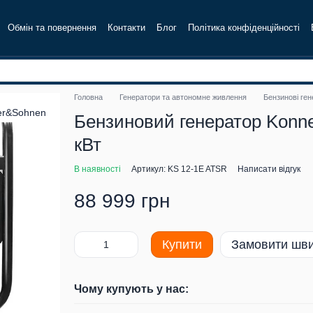
Обмін та повернення
Контакти
Блог
Політика конфіденційності
Головна
Генератори та автономне живлення
Бензинові ге
Бензиновий генератор Konne
кВт
В наявності
Артикул: KS 12-1E ATSR
Написати відгук
88 999 грн
Купити
Замовити шв
Чому купують у нас: