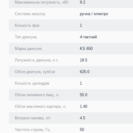
Максимальна потужність, кВт
9.2
Система запуску
ручна / електро
Кількість фаз
1
Тип двигуна
4-тактний
Марка двигуна
KS 650
Потужність двигуна, к.с.
18.5
Об'єм двигуна, куб/см
625.0
Кількість циліндрів
1
Об'єм паливного баку, л.
55.0
Об'єм масляного картера, л.
1.40
Витрати палива, л/г
4.5
Частота струму, Гц
50