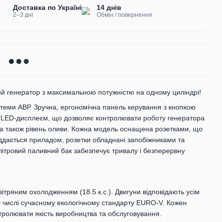
Доставка по Україні
14 днів
2–3 дні
Обмін / повернення
 генератор з максимальною потужністю на одному циліндрі!
еми АВР. Зручна, ергономічна панель керування з кнопкою
м LED-дисплеєм, що дозволяє контролювати роботу генератора
н, а також рівень оливи. Кожна модель оснащена розетками, що
іддається приладом, розетки обладнані запобіжниками та
літровий паливний бак забезпечує тривалу і безперервну
ітряним охолодженням (18.5 к.с.). Двигуни відповідають усім
у числі сучасному екологічному стандарту EURO-V. Кожен
тролювати якість виробництва та обслуговування.