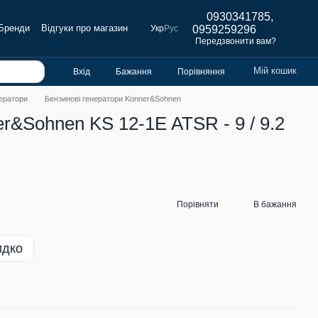
0930341785,
Бренди
Відгуки про магазин
Укр
Рус
0959259296
Передзвонити вам?
Мій кошик
Вхід
Бажання
Порівняння
нератори
Бензинові генератори Konner&Sohnen
r&Sohnen KS 12-1E ATSR - 9 / 9.2
Порівняти
В бажання
идко