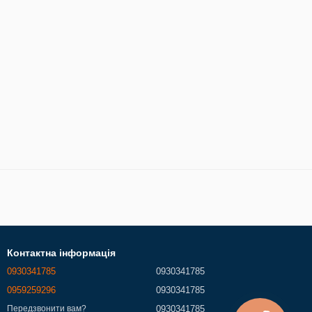
Контактна інформація
0930341785
0930341785
0959259296
0930341785
0930341785
Передзвонити вам?