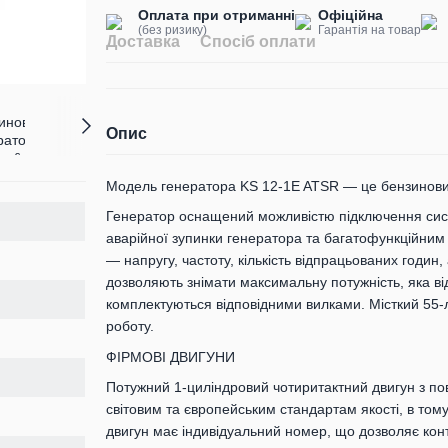
Оплата при отриманні
Офіційна
(без ризику)
Гарантія на товар
Доставка
Спосіб оплати
Опис
Модель генератора KS 12-1E ATSR — це бензиновий
Генератор оснащений можливістю підключення сист
аварійної зупинки генератора та багатофункційни
— напругу, частоту, кількість відпрацьованих годи
дозволяють знімати максимальну потужність, яка в
комплектуються відповідними вилками. Місткий 55-
роботу.
ФІРМОВІ ДВИГУНИ
Потужний 1-циліндровий чотиритактний двигун з пов
світовим та європейським стандартам якості, в том
двигун має індивідуальний номер, що дозволяє кон