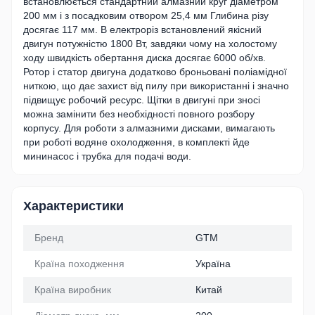
встановлюється стандартний алмазний круг діаметром
200 мм і з посадковим отвором 25,4 мм Глибина різу
досягає 117 мм. В електроріз встановлений якісний
двигун потужністю 1800 Вт, завдяки чому на холостому
ходу швидкість обертання диска досягає 6000 об/хв.
Ротор і статор двигуна додатково броньовані поліамідної
ниткою, що дає захист від пилу при використанні і значно
підвищує робочий ресурс. Щітки в двигуні при зносі
можна замінити без необхідності повного розбору
корпусу. Для роботи з алмазними дисками, вимагають
при роботі водяне охолодження, в комплекті йде
мининасос і трубка для подачі води.
Характеристики
Бренд
GTM
Країна походження
Україна
Країна виробник
Китай