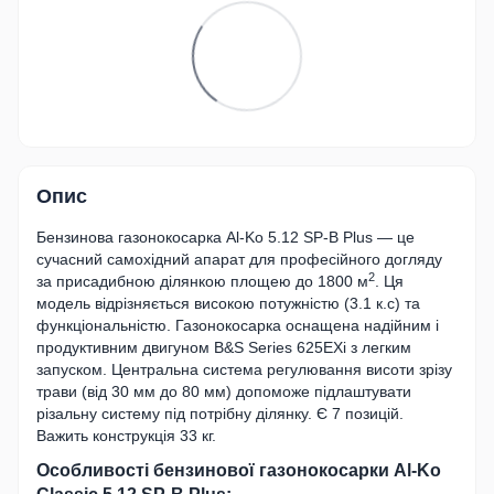
Опис
Бензинова газонокосарка Al-Ko 5.12 SP-B Plus — це
сучасний самохідний апарат для професійного догляду
2
за присадибною ділянкою площею до 1800 м
. Ця
модель відрізняється високою потужністю (3.1 к.с) та
функціональністю. Газонокосарка оснащена надійним і
продуктивним двигуном B&S Series 625EXi з легким
запуском. Центральна система регулювання висоти зрізу
трави (від 30 мм до 80 мм) допоможе підлаштувати
різальну систему під потрібну ділянку. Є 7 позицій.
Важить конструкція 33 кг.
Особливості бензинової газонокосарки Al-Ko
Classic 5.12 SP-B Plus: