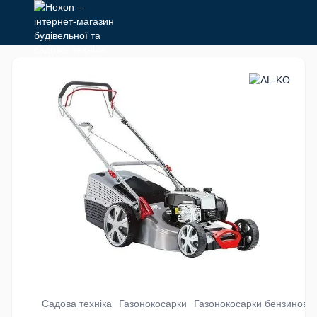
Садова техніка
Газонокосарки
Газонокосарки бензинові