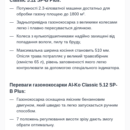
Потужності 2.3-кіловатної машини достатньо для
обробки газону площею до 1800 м².
Задньопривідна газонокосарка з великими колесами
легко і плавно пересувається ділянкою.
Колеса з кулькопідшипниками надійно захищені від
попадання вологи, пилу та бруду,
Максимальна ширина косіння становить 510 мм.
Опісля трава потрапляє у великий травозбірник
(ємністю 65 л), рівень заповненості якого легко
контролювати за допомогою спеціального індикатора.
Переваги газонокосарки Al-Ko Classic 5.12 SP-
B Plus:
Газонокосарка оснащена якісним бензиновим
двигуном, який швидко та легко запускається ручним
способом.
7 положень регулювання висоти зрізу дають змогу
обрати оптимальну.