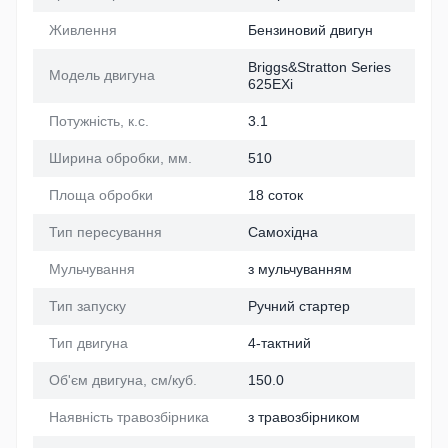
Живлення
Бензиновий двигун
Briggs&Stratton Series
Модель двигуна
625EXi
Потужність, к.с.
3.1
Ширина обробки, мм.
510
Площа обробки
18 соток
Тип пересування
Самохідна
Мульчування
з мульчуванням
Тип запуску
Ручний стартер
Тип двигуна
4-тактний
Об'єм двигуна, см/куб.
150.0
Наявність травозбірника
з травозбірником