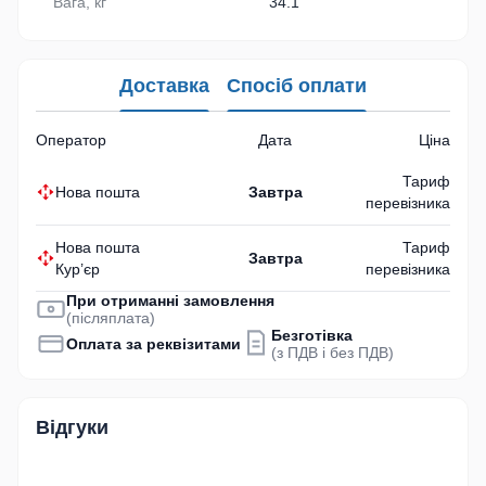
Вага, кг
34.1
Доставка
Спосіб оплати
Оператор
Дата
Ціна
Тариф
Нова пошта
Завтра
перевізника
Нова пошта
Тариф
Завтра
Кур’єр
перевізника
При отриманні замовлення
(післяплата)
Безготівка
Оплата за реквізитами
(з ПДВ і без ПДВ)
Відгуки