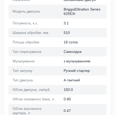
Briggs&Stratton Series
Модель двигуна
625EXi
Потужність, к.с.
3.1
Ширина обробки, мм.
510
Площа обробки
18 соток
Тип пересування
Самохідна
Мульчування
з мульчуванням
Тип запуску
Ручний стартер
Тип двигуна
4-тактний
Об'єм двигуна, см/куб.
150.0
Об'єм паливного бака, л.
0.80
Об'єм масляного
0.47
картера, л