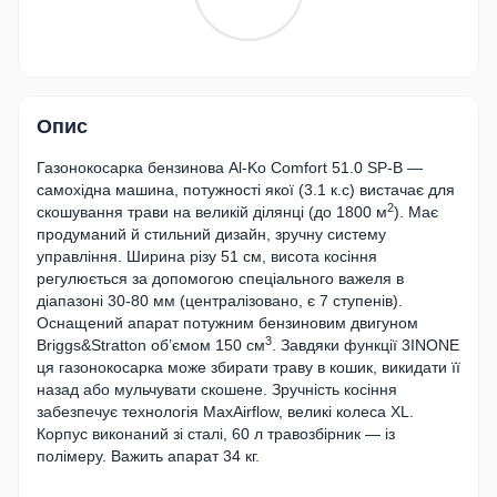
Опис
Газонокосарка бензинова Al-Ko Comfort 51.0 SP-B —
самохідна машина, потужності якої (3.1 к.с) вистачає для
2
скошування трави на великій ділянці (до 1800 м
). Має
продуманий й стильний дизайн, зручну систему
управління. Ширина різу 51 см, висота косіння
регулюється за допомогою спеціального важеля в
діапазоні 30-80 мм (централізовано, є 7 ступенів).
Оснащений апарат потужним бензиновим двигуном
3
Briggs&Stratton об’ємом 150 см
. Завдяки функції 3INONE
ця газонокосарка може збирати траву в кошик, викидати її
назад або мульчувати скошене. Зручність косіння
забезпечує технологія MaxAirflow, великі колеса XL.
Корпус виконаний зі сталі, 60 л травозбірник — із
полімеру. Важить апарат 34 кг.