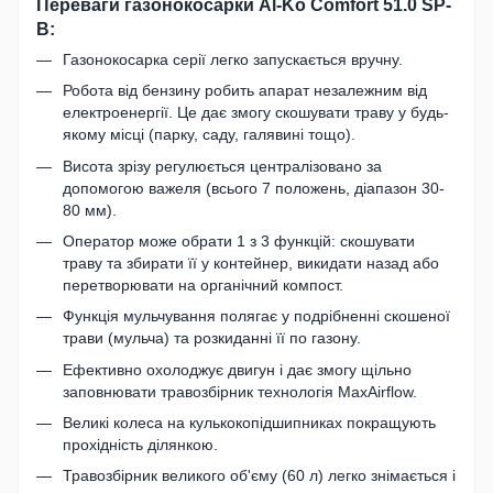
Переваги газонокосарки Al-Ko Comfort 51.0 SP-
B:
Газонокосарка серії легко запускається вручну.
Робота від бензину робить апарат незалежним від
електроенергії. Це дає змогу скошувати траву у будь-
якому місці (парку, саду, галявині тощо).
Висота зрізу регулюється централізовано за
допомогою важеля (всього 7 положень, діапазон 30-
80 мм).
Оператор може обрати 1 з 3 функцій: скошувати
траву та збирати її у контейнер, викидати назад або
перетворювати на органічний компост.
Функція мульчування полягає у подрібненні скошеної
трави (мульча) та розкиданні її по газону.
Ефективно охолоджує двигун і дає змогу щільно
заповнювати травозбірник технологія MaxAirflow.
Великі колеса на кулькокопідшипниках покращують
прохідність ділянкою.
Травозбірник великого об'єму (60 л) легко знімається і