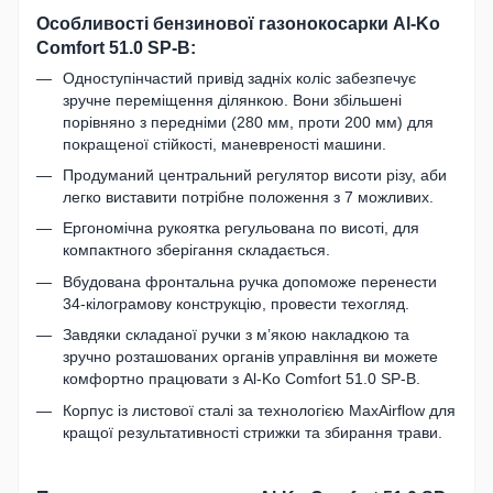
Особливості бензинової газонокосарки Al-Ko
Comfort 51.0 SP-B:
Одноступінчастий привід задніх коліс забезпечує
зручне переміщення ділянкою. Вони збільшені
порівняно з передніми (280 мм, проти 200 мм) для
покращеної стійкості, маневреності машини.
Продуманий центральний регулятор висоти різу, аби
легко виставити потрібне положення з 7 можливих.
Ергономічна рукоятка регульована по висоті, для
компактного зберігання складається.
Вбудована фронтальна ручка допоможе перенести
34-кілограмову конструкцію, провести техогляд.
Завдяки складаної ручки з м’якою накладкою та
зручно розташованих органів управління ви можете
комфортно працювати з Al-Ko Comfort 51.0 SP-B.
Корпус із листової сталі за технологією MaxAirflow для
кращої результативності стрижки та збирання трави.