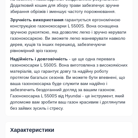
Додатковий кошик для збору трави забезпечує зручне
збирання обрізків і зменшує частоту порожнювання.
Зручність використання
гарантується ергономічною
конструкцією газонокосарки L 5500S. Вона оснащена
зручною рукояткою, яка дозволяє легко і зручно керувати
газонокосаркою. Ви зможете легко маневрувати навколо
дерев, кущів та інших перешкод, забезпечуючи
рівномірний зріз газону.
Надійність і довговічність
- це ще одна перевага
газонокосарки L 5500S. Вона виготовлена з високоякісних
матеріалів, що гарантує довгу та надійну роботу
протягом багатьох сезонів. Ви можете бути впевнені, що
ваша газонокосарка буде служити вам надійно і
забезпечить бездоганний догляд за вашим газоном.
Газонокосарка L 5500S від Hyundai - це інструмент, який
допоможе вам зробити ваш газон красивим і доглянутим
без зайвих зусиль і стресу.
Характеристики