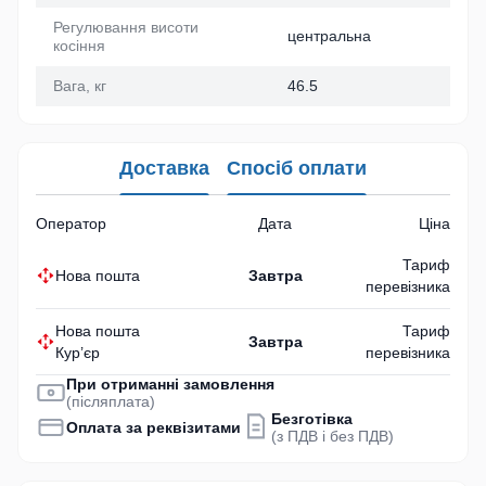
Регулювання висоти
центральна
косіння
Вага, кг
46.5
Доставка
Спосіб оплати
Оператор
Дата
Ціна
Тариф
Нова пошта
Завтра
перевізника
Нова пошта
Тариф
Завтра
Кур’єр
перевізника
При отриманні замовлення
(післяплата)
Безготівка
Оплата за реквізитами
(з ПДВ і без ПДВ)