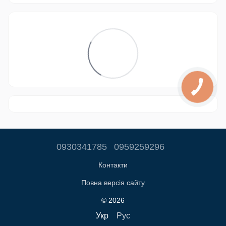
0930341785
0959259296
Контакти
Повна версія сайту
© 2026
Укр
Рус