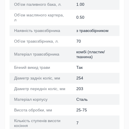
Об'єм паливного бака, л.
1.00
Об'єм масляного картера,
0.50
л
Наявність травозбірника
з травозбірником
Об'єм травозбірника, л.
70
комбі (пластик/
Матеріал травозбірника
тканина)
Бічний викид трави
Так
Діаметр задніх коліс, мм
254
Діаметр передніх коліс, мм
203
Матеріал корпусу
Сталь
Висота обробки, мм
25-75
Кількість ступенів висоти
7
косіння