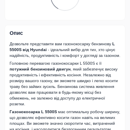
Опис
Дозвольте представити вам газонокосарку бензинову
L
5500S від Hyundai
- ідеальний вибір для тих, хто цінує
надійність, продуктивність і комфорт у догляді за газоном.
Головною перевагою газонокосарки L 5500S є її
потужний бензиновий двигун
, який забезпечує високу
продуктивність і ефективність косіння. Незалежно від
розміру вашого газону, ви зможете швидко і легко косити
траву без зайвих зусиль. Бензинова система живлення
дозволяє вам працювати в будь-якому місці без
обмежень, не залежно від доступу до електричної
розетки.
Газонокосарка L 5500S
має оптимальну робочу ширину,
що дозволяє ефективно косити газон навіть на великих
площах. Ви зможете значно скоротити час, витрачений
на косіння, і насолодитися бездоганним результатом.