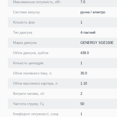
Максимальна потужність, кВт
7.0
Система запуску
ручна / електро
Кількість фаз
1
Тип двигуна
4-тактний
Марка двигуна
GENERGY SGE150E
Об'єм двигуна, куб/см
439.0
Кількість циліндрів
1
Об'єм паливного баку, л.
30.0
Об'єм масляного картера, л.
1.10
Витрати палива, л/г
2
Частота струму, Гц
50
Коефіцієнт потужності, cosφ
1