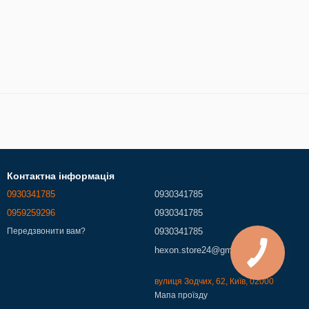
Контактна інформація
0930341785
0930341785
0959259296
0930341785
0930341785
Передзвонити вам?
hexon.store24@gmail.com
вулиця Зодчих, 62, Київ, 02000
Мапа проїзду