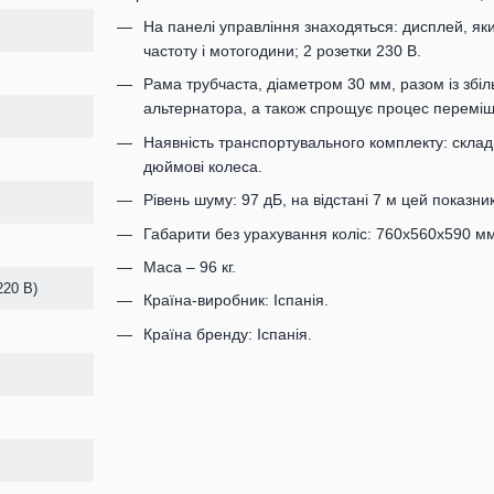
На панелі управління знаходяться: дисплей, яки
частоту і мотогодини; 2 розетки 230 В.
Рама трубчаста, діаметром 30 мм, разом із збі
альтернатора, а також спрощує процес перемі
Наявність транспортувального комплекту: склад
дюймові колеса.
Рівень шуму: 97 дБ, на відстані 7 м цей показник
Габарити без урахування коліс: 760х560х590 мм
Маса – 96 кг.
220 В)
Країна-виробник: Іспанія.
Країна бренду: Іспанія.