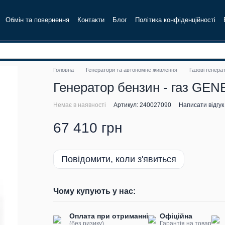
Обмін та повернення
Контакти
Блог
Політика конфіденційності
Головна
Генератори та автономне живлення
Газові генера
Генератор бензин - газ GEN
Немає в наявності
Артикул: 240027090
Написати відгук
67 410 грн
Повідомити, коли з'явиться
Чому купують у нас:
Оплата при отриманні
Офіційна
(без ризику)
Гарантія на товар