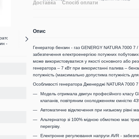
Доставка
Спосіб оплати
Опис
Генератор бензин - газ GENERGY NATURA 7000 7 / 
забезпечення електроенергією потужних побутових 
може використовуватися у якості основного або р
генератора – 7 кВт при використанні палива – бенз
потужність (максимально допустима потужність для 
Особливості генератора Дженерджі NATURA 7000 7 
Модель отримала двигун професійного класу 
клапанів, повітряним охолодженням ємністю 439
Автоматичне відключення при низькому рівні м
Альтернатор зі 100% мідною обмоткою має трива
перегріву.
Електронне регулювання напруги AVR - забезпеч