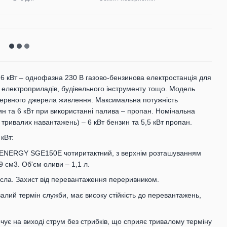
6 кВт – однофазна 230 В газово-бензинова електростанція для
електроприладів, будівельного інструменту тощо. Модель
езервного джерела живлення. Максимальна потужність
ин та 6 кВт при використанні палива – пропан. Номінальна
тривалих навантажень) – 6 кВт бензин та 5,5 кВт пропан.
кВт:
GENERGY SGE150E чотиритактний, з верхнім розташуванням
 см3. Об'єм оливи – 1,1 л.
асла. Захист від перевантаження переривником.
лий термін служби, має високу стійкість до перевантажень,
ує на виході струм без стрибків, що сприяє тривалому терміну