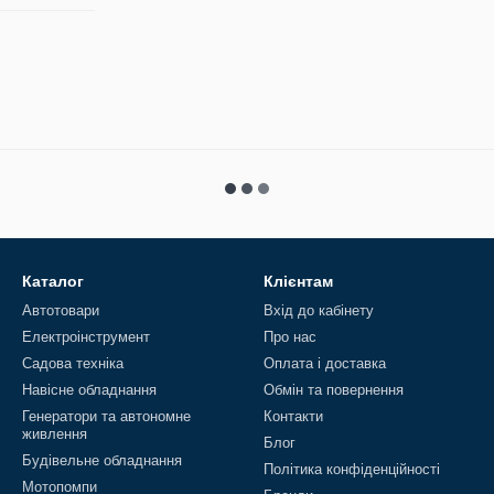
Каталог
Клієнтам
Автотовари
Вхід до кабінету
Електроінструмент
Про нас
Садова техніка
Оплата і доставка
Навісне обладнання
Обмін та повернення
Генератори та автономне
Контакти
живлення
Блог
Будівельне обладнання
Політика конфіденційності
Мотопомпи