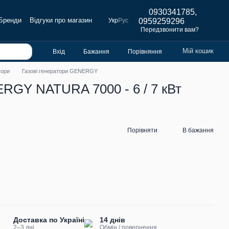
0930341785,
Бренди
Відгуки про магазин
Укр
Рус
0959259296
Передзвонити вам?
Мій кошик
Вхід
Бажання
Порівняння
тори
Газові генератори GENERGY
ERGY NATURA 7000 - 6 / 7 кВт
Порівняти
В бажання
Доставка по Україні
14 днів
2–3 дні
Обмін / повернення