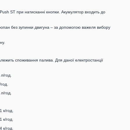
 Push ST при натисканні кнопки. Акумулятор входить до
ропан без зупинки двигуна – за допомогою важеля вибору
ну.
алежить споживання палива. Для даної електростанції
л/год.
год.
л/год.
 к/год.
 к/год.
 к/год.