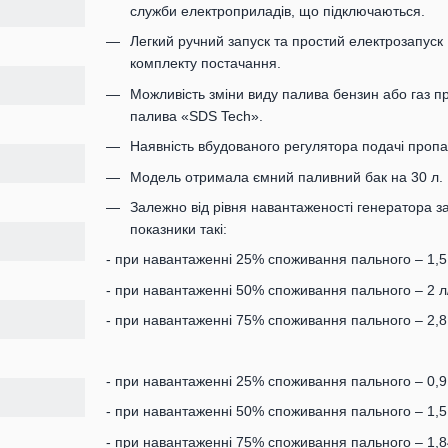
служби електроприладів, що підключаються.
Легкий ручний запуск та простий електрозапуск
комплекту постачання.
Можливість зміни виду палива бензин або газ п
палива «SDS Tech».
Наявність вбудованого регулятора подачі пропа
Модель отримала ємний паливний бак на 30 л.
Залежно від рівня навантаженості генератора з
показники такі:
- при навантаженні 25% споживання пального – 1,5 
- при навантаженні 50% споживання пального – 2 л/
- при навантаженні 75% споживання пального – 2,8 
- при навантаженні 25% споживання пального – 0,91
- при навантаженні 50% споживання пального – 1,51
- при навантаженні 75% споживання пального – 1,84