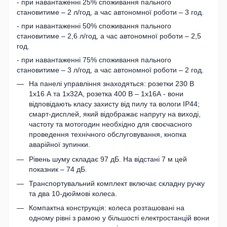
- при навантаженні 25% споживання пального
становитиме – 2 л/год, а час автономної роботи – 3 год.
- при навантаженні 50% споживання пального
становитиме – 2,6 л/год, а час автономної роботи – 2,5
год.
- при навантаженні 75% споживання пального
становитиме – 3 л/год, а час автономної роботи – 2 год.
На панелі управління знаходяться: розетки 230 В
1х16 А та 1х32А, розетка 400 В – 1х16А - вони
відповідають класу захисту від пилу та вологи IP44;
смарт-дисплей, який відображає напругу на виході,
частоту та мотогодин необхідно для своєчасного
проведення технічного обслуговування, кнопка
аварійної зупинки.
Рівень шуму складає 97 дБ. На відстані 7 м цей
показник – 74 дБ.
Транспортувальний комплект включає складну ручку
та два 10-дюймові колеса.
Компактна конструкція: колеса розташовані на
одному рівні з рамою у більшості електростанцій вони