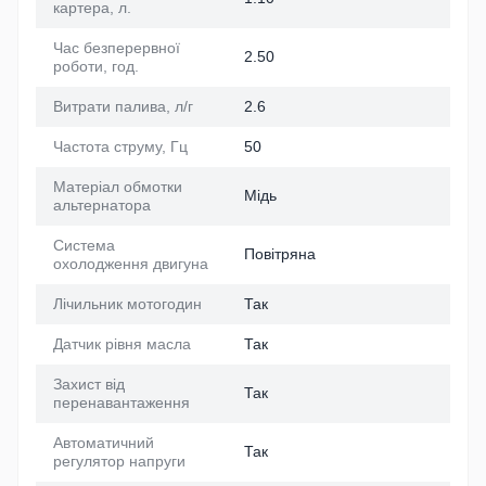
картера, л.
Час безперервної
2.50
роботи, год.
Витрати палива, л/г
2.6
Частота струму, Гц
50
Матеріал обмотки
Мідь
альтернатора
Система
Повітряна
охолодження двигуна
Лічильник мотогодин
Так
Датчик рівня масла
Так
Захист від
Так
перенавантаження
Автоматичний
Так
регулятор напруги