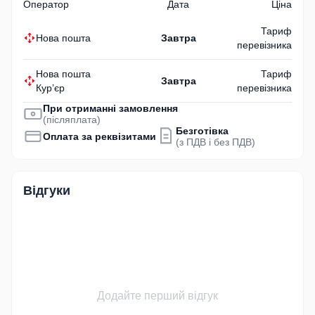
Оператор
Дата
Ціна
Тариф
Нова пошта
Завтра
перевізника
Нова пошта
Тариф
Завтра
Кур’єр
перевізника
При отриманні замовлення
(післяплата)
Безготівка
Оплата за реквізитами
(з ПДВ і без ПДВ)
Відгуки
Додайте перший відгук