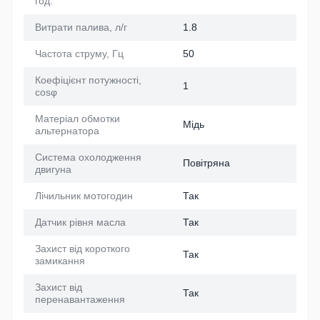
год.
Витрати палива, л/г
1.8
Частота струму, Гц
50
Коефіцієнт потужності,
1
cosφ
Матеріал обмотки
Мідь
альтернатора
Система охолодження
Повітряна
двигуна
Лічильник мотогодин
Так
Датчик рівня масла
Так
Захист від короткого
Так
замикання
Захист від
Так
перенавантаження