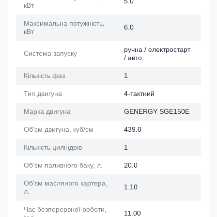
5.0
кВт
Максимальна потужність,
6.0
кВт
ручна / електростарт
Система запуску
/ авто
Кількість фаз
1
Тип двигуна
4-тактний
Марка двигуна
GENERGY SGE150E
Об'єм двигуна, куб/см
439.0
Кількість циліндрів
1
Об'єм паливного баку, л.
20.0
Об'єм масляного картера,
1.10
л.
Час безперервної роботи,
11.00