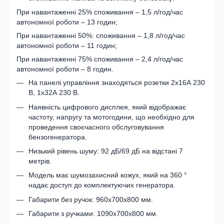
При навантаженні 25% споживання – 1,5 л/год/час
автономної роботи – 13 годин;
При навантаженні 50%: споживання – 1,8 л/год/час
автономної роботи – 11 годин;
При навантаженні 75% споживання – 2,4 л/год/час
автономної роботи – 8 годин.
На панелі управління знаходяться розетки 2х16А 230
В, 1х32А 230 В.
Наявність цифрового дисплея, який відображає
частоту, напругу та мотогодини, що необхідно для
проведення своєчасного обслуговування
бензогенератора.
Низький рівень шуму: 92 дБ/69 дБ на відстані 7
метрів.
Модель має шумозахисний кожух, який на 360 °
надає доступ до комплектуючих генератора.
Габарити без ручок: 960х700х800 мм.
Габарити з ручками: 1090х700х800 мм.