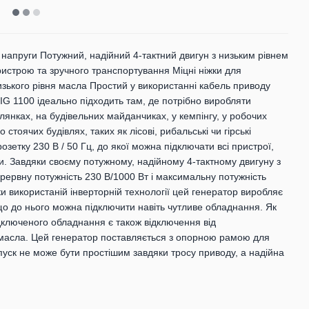
в напруги Потужний, надійний 4-тактний двигун з низьким рівнем
пристрою та зручного транспортування Міцні ніжки для
зького рівня масла Простий у використанні кабель приводу
IG 1100 ідеально підходить там, де потрібно виробляти
лянках, на будівельних майданчиках, у кемпінгу, у робочих
 стоячих будівлях, таких як лісові, рибальські чи гірські
зетку 230 В / 50 Гц, до якої можна підключати всі пристрої,
ди. Завдяки своєму потужному, надійному 4-тактному двигуну з
рервну потужність 230 В/1000 Вт і максимальну потужність
ки використаній інверторній технології цей генератор виробляє
що до нього можна підключити навіть чутливе обладнання. Як
дключеного обладнання є також відключення від
 масла. Цей генератор поставляється з опорною рамою для
апуск не може бути простішим завдяки тросу приводу, а надійна