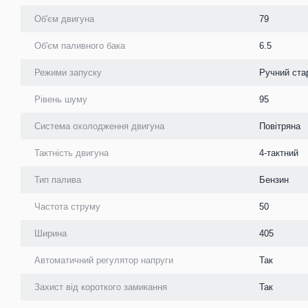
Об'єм двигуна
79
Об'єм паливного бака
6.5
Режими запуску
Ручний ста
Рівень шуму
95
Система охолодження двигуна
Повітряна
Тактність двигуна
4-тактний
Тип палива
Бензин
Частота струму
50
Ширина
405
Автоматичний регулятор напруги
Так
Захист від короткого замикання
Так