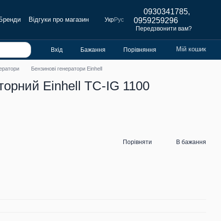
0930341785,
Бренди
Відгуки про магазин
Укр
Рус
0959259296
Передзвонити вам?
Мій кошик
Вхід
Бажання
Порівняння
нератори
Бензинові генератори Einhell
орний Einhell TC-IG 1100
Порівняти
В бажання