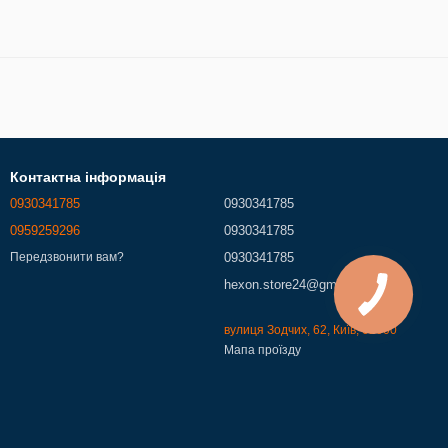
Контактна інформація
0930341785
0930341785
0959259296
0930341785
0930341785
Передзвонити вам?
hexon.store24@gmail.com
вулиця Зодчих, 62, Київ, 02000
Мапа проїзду