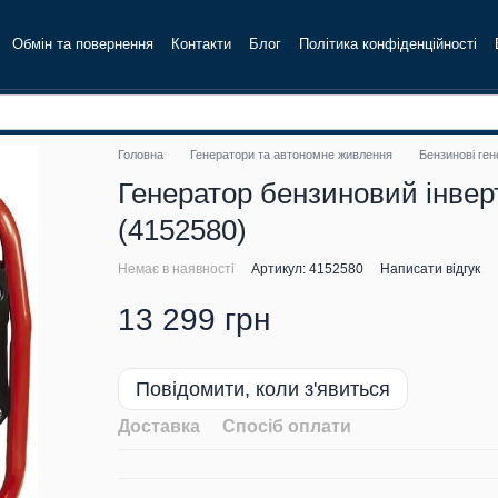
Обмін та повернення
Контакти
Блог
Політика конфіденційності
Головна
Генератори та автономне живлення
Бензинові ге
Генератор бензиновий інверт
(4152580)
Немає в наявності
Артикул: 4152580
Написати відгук
13 299 грн
Повідомити, коли з'явиться
Доставка
Спосіб оплати