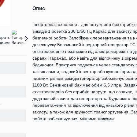
Опис
Інверторна технологія - для потужності без стрибкі
викидів 1 розетка 230 В/50 Гц Каркас для захисту 
безпечної роботи Запобіжник перевантаження та ни
для запуску Бензиновий інверторний генератор TC-
електроенергію незалежно від електромережі: на ді
сараях і гаражах, або навіть для відпочинку в окремо
будиночки. Електрика подається через стандартну ро
такі як лампи, садовий інвентар або кухонні прила
низьким рівнем викидів генератор забезпечує безпе
1100 Вт. Бензиновий бак має об’єм 6,5 літра. Завдя
електроенергію без стрибків напруги, що означає, 
додатковий захист для генератора та будь-якого пі
й
перевантаження та відключення від низького рівня
захисту, а також для зручності транспортування. З
робота забезпечується міцними ніжками.