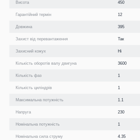
Висота
450
Гарантійний термін
12
Довжина
395
Захист від перевантаження
Так
Захисний кожух
Ні
Кількість оборотів валу двигуна
3600
Кількість фаз
1
Кількість циліндрів
1
Максимальна потужність
1.1
Напруга
230
Номінальна потужність
1
Номінальна сила струму
4.35