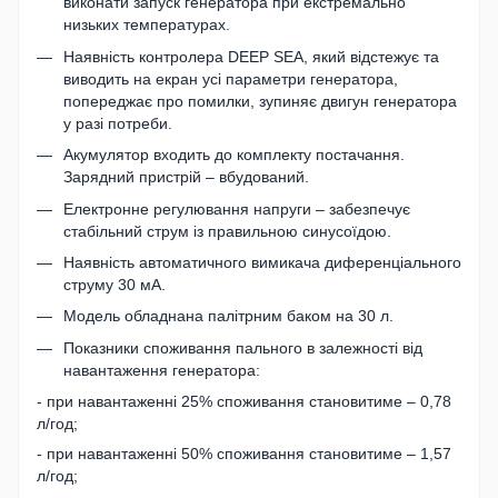
виконати запуск генератора при екстремально
низьких температурах.
Наявність контролера DEEP SEA, який відстежує та
виводить на екран усі параметри генератора,
попереджає про помилки, зупиняє двигун генератора
у разі потреби.
Акумулятор входить до комплекту постачання.
Зарядний пристрій – вбудований.
Електронне регулювання напруги – забезпечує
стабільний струм із правильною синусоїдою.
Наявність автоматичного вимикача диференціального
струму 30 мА.
Модель обладнана палітрним баком на 30 л.
Показники споживання пального в залежності від
навантаження генератора:
- при навантаженні 25% споживання становитиме – 0,78
л/год;
- при навантаженні 50% споживання становитиме – 1,57
л/год;