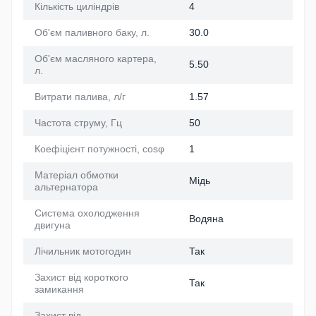
Кількість циліндрів
4
Об'єм паливного баку, л.
30.0
Об'єм масляного картера,
5.50
л.
Витрати палива, л/г
1.57
Частота струму, Гц
50
Коефіцієнт потужності, cosφ
1
Матеріал обмотки
Мідь
альтернатора
Система охолодження
Водяна
двигуна
Лічильник мотогодин
Так
Захист від короткого
Так
замикання
Захист від