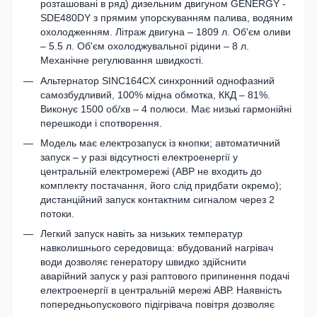
розташовані в ряд) дизельним двигуном GENERGY -
SDE480DY з прямим упорскуванням палива, водяним
охолодженням. Літраж двигуна – 1809 л. Об'єм оливи
– 5.5 л. Об'єм охолоджувальної рідини – 8 л.
Механічне регулювання швидкості.
Альтернатор SINC164CX синхронний однофазний
самозбудливий, 100% мідна обмотка, ККД – 81%.
Виконує 1500 об/хв – 4 полюси. Має низькі гармонійні
перешкоди і спотворення.
Модель має електрозапуск із кнопки; автоматичний
запуск – у разі відсутності електроенергії у
центральній електромережі (АВР не входить до
комплекту постачання, його слід придбати окремо);
дистанційний запуск контактним сигналом через 2
потоки.
Легкий запуск навіть за низьких температур
навколишнього середовища: вбудований нагрівач
води дозволяє генератору швидко здійснити
аварійний запуск у разі раптового припинення подачі
електроенергії в центральній мережі АВР. Наявність
попередньопускового підігрівача повітря дозволяє