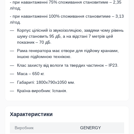
- при навантаженні 75% споживання становитиме – 2,35
л/год;
- при навантаженні 100% споживання становитиме – 3,13
л/год.
Корпус цілісний із звукоізоляцією, завдяки чому рівень
шуму становить 95 дБ, а на відстані 7 метрів цей
показник – 70 дБ.
Рама генератора має отвори для підйому кранами,
іншою підйомною технікою.
Клас захисту від вологи та твердих частинок – IP23.
Маса – 650 кг.
Габариті: 1800х790х1050 мм.
Країна-виробник: Іспанія.
Характеристики
Виробник
GENERGY