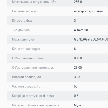
Максимальна потужність, кВт
286.0
Система запуску
електростарт / авто
Кількість фаз
3
Тип двигуна
4-тактний
Марка двигуна
GENERGY-SDE6MJ480
Кількість циліндрів
6
Об'єм паливного баку, л.
800.0
Об'єм масляного картера, л.
28.00
Витрати палива, л/г
39.3
Частота струму, Гц
50
Коефіцієнт потужності, cosφ
0.8
Матеріал обмотки альтернатора
Мідь