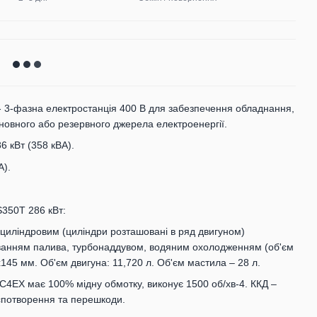
3-фазна електростанція 400 В для забезпечення обладнання,
сновного або резервного джерела електроенергії.
 кВт (358 кВА).
А).
350T 286 кВт:
иліндровим (циліндри розташовані в ряд двигуном)
нням палива, турбонаддувом, водяним охолодженням (об'єм
х145 мм. Об'єм двигуна: 11,720 л. Об'єм мастила – 28 л.
4EX має 100% мідну обмотку, виконує 1500 об/хв-4. ККД –
 спотворення та перешкоди.