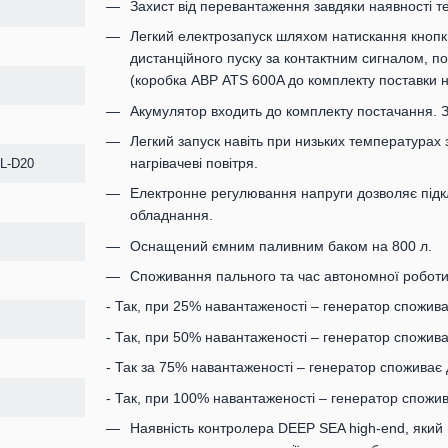
Захист від перевантаження завдяки наявності 
Легкий електрозапуск шляхом натискання кнопки
дистанційного пуску за контактним сигналом, п
(коробка АВР ATS 600A до комплекту поставки не
Акумулятор входить до комплекту постачання. 
Легкий запуск навіть при низьких температурах 
нагрівачеві повітря.
L-D20
Електронне регулювання напруги дозволяє підкл
обладнання.
Оснащений ємним паливним баком на 800 л.
Споживання пального та час автономної роботи
- Так, при 25% навантаженості – генератор спожива
- Так, при 50% навантаженості – генератор спожива
- Так за 75% навантаженості – генератор споживає 
- Так, при 100% навантаженості – генератор спожив
Наявність контролера DEEP SEA high-end, який в