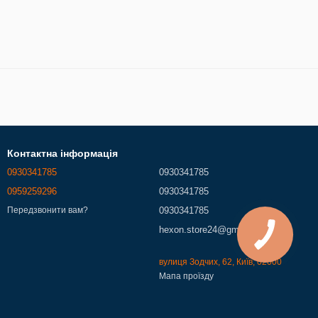
Контактна інформація
0930341785
0930341785
0959259296
0930341785
0930341785
Передзвонити вам?
hexon.store24@gmail.com
вулиця Зодчих, 62, Київ, 02000
Мапа проїзду