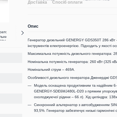
Доставка
Спосіб оплати
Опис
Генератор дизельний GENERGY GDS350T 286 кВт - 
інструментів електроенергією. Підходить у якості о
Максимальна потужність дизельного генератора: 286
Номінальна потужність генератора: 260 кВт (325 кВ
Номінальний струм – 469А.
Особливості дизельного генератора Дженерджі GDS
Модель оснащена продуктивним та надійним 6-ц
GENERGY-SDE6MJ480L-D20 з прямим упорскува
охолоджуючої рідини – 66 л). Хід циліндра: 138
Синхронний альтернатор з автозбудженням SINC
93,5%. Генератор забезпечує низькі гармонічні