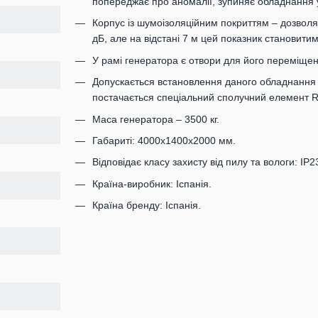
попереджає про аномалії, зупиняє обладнання у
Корпус із шумоізоляційним покриттям – дозволяє
дБ, але на відстані 7 м цей показник становитим
У рамі генератора є отвори для його переміщенн
Допускається встановлення даного обладнання 
постачається спеціальний сполучний елемент 
Маса генератора – 3500 кг.
Габариті: 4000х1400х2000 мм.
Відповідає класу захисту від пилу та вологи: IP2
Країна-виробник: Іспанія.
Країна бренду: Іспанія.