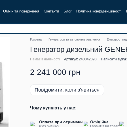
Обмін та повернення
Контакти
Блог
Політика конфіденційності
Головна
Генератори та автономне живлення
Електростанці
Генератор дизельний GENER
Немає в наявності
Артикул: 240042090
Написати відгук
2 241 000 грн
Повідомити, коли з'явиться
Чому купують у нас:
Оплата при отриманні
Офіційна
(без ризику)
Гарантія на товар