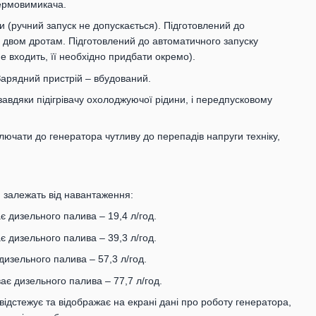
термовимикача.
 (ручний запуск не допускається). Підготовлений до
о двом дротам. Підготовлений до автоматичного запуску
 входить, її необхідно придбати окремо).
Зарядний пристрій – вбудований.
завдяки підігрівачу охолоджуючої рідини, і передпусковому
ючати до генератора чутливу до перепадів напруги техніку,
 залежать від навантаження:
є дизельного палива – 19,4 л/год.
є дизельного палива – 39,3 л/год.
дизельного палива – 57,3 л/год.
ає дизельного палива – 77,7 л/год.
ідстежує та відображає на екрані дані про роботу генератора,