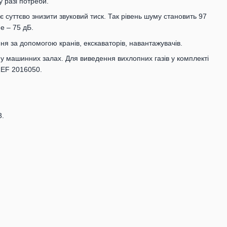
 разі потреби.
 суттєво знизити звуковий тиск. Так рівень шуму становить 97
е – 75 дБ.
я за допомогою кранів, екскаваторів, навантажувачів.
у машинних залах. Для виведення вихлопних газів у комплекті
REF 2016050.
3.