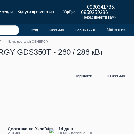
0930341785,
Бренди
Відгуки про магазин
Укр
Рус
0959259296
Передзвонити вам?
Мій кошик
Вхід
Бажання
Порівняння
ї
Електростанції GENERGY
GY GDS350T - 260 / 286 кВт
Порівняти
В бажання
Доставка по Україні
14 днів
2–3 дні
Обмін / повернення