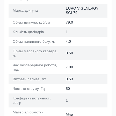
EURO V GENERGY
Марка двигуна
SGI-79
Об'єм двигуна, куб/см
79.0
Кількість циліндрів
1
Об'єм паливного баку, л.
4.0
Об'єм масляного картера,
0.50
л.
Час безперервної роботи,
7.00
год.
Витрати палива, л/г
0.53
Частота струму, Гц
50
Коефіцієнт потужності,
1
cosφ
Матеріал обмотки
Мідь