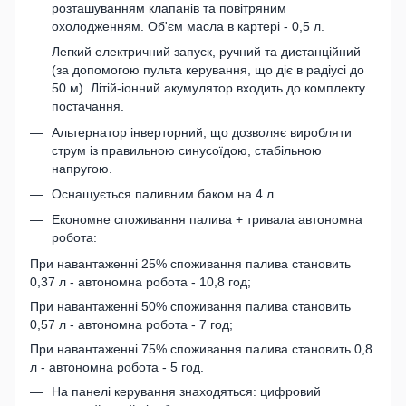
розташуванням клапанів та повітряним
охолодженням. Об'єм масла в картері - 0,5 л.
Легкий електричний запуск, ручний та дистанційний
(за допомогою пульта керування, що діє в радіусі до
50 м). Літій-іонний акумулятор входить до комплекту
постачання.
Альтернатор інверторний, що дозволяє виробляти
струм із правильною синусоїдою, стабільною
напругою.
Оснащується паливним баком на 4 л.
Економне споживання палива + тривала автономна
робота:
При навантаженні 25% споживання палива становить
0,37 л - автономна робота - 10,8 год;
При навантаженні 50% споживання палива становить
0,57 л - автономна робота - 7 год;
При навантаженні 75% споживання палива становить 0,8
л - автономна робота - 5 год.
На панелі керування знаходяться: цифровий