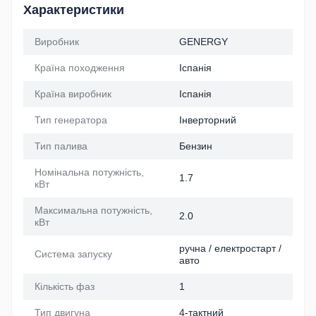
Характеристики
Виробник
GENERGY
Країна походження
Іспанія
Країна виробник
Іспанія
Тип генератора
Інверторний
Тип палива
Бензин
Номінальна потужність,
1.7
кВт
Максимальна потужність,
2.0
кВт
ручна / електростарт /
Система запуску
авто
Кількість фаз
1
Тип двигуна
4-тактний