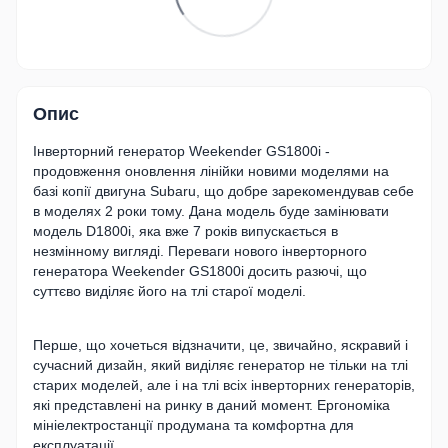
Опис
Інверторний генератор Weekender GS1800i -
продовження оновлення лінійки новими моделями на
базі копії двигуна Subaru, що добре зарекомендував себе
в моделях 2 роки тому. Дана модель буде замінювати
модель D1800i, яка вже 7 років випускається в
незмінному вигляді. Переваги нового інверторного
генератора Weekender GS1800i досить разючі, що
суттєво виділяє його на тлі старої моделі.
Перше, що хочеться відзначити, це, звичайно, яскравий і
сучасний дизайн, який виділяє генератор не тільки на тлі
старих моделей, але і на тлі всіх інверторних генераторів,
які представлені на ринку в даний момент. Ергономіка
мініелектростанції продумана та комфортна для
експлуатації.