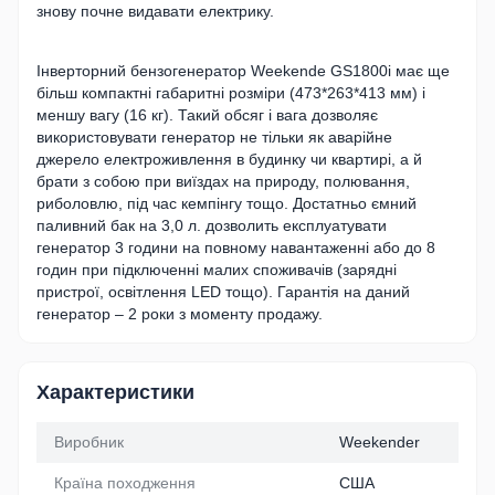
знову почне видавати електрику.
Інверторний бензогенератор Weekende GS1800i має ще
більш компактні габаритні розміри (473*263*413 мм) і
меншу вагу (16 кг). Такий обсяг і вага дозволяє
використовувати генератор не тільки як аварійне
джерело електроживлення в будинку чи квартирі, а й
брати з собою при виїздах на природу, полювання,
риболовлю, під час кемпінгу тощо. Достатньо ємний
паливний бак на 3,0 л. дозволить експлуатувати
генератор 3 години на повному навантаженні або до 8
годин при підключенні малих споживачів (зарядні
пристрої, освітлення LED тощо). Гарантія на даний
генератор – 2 роки з моменту продажу.
Характеристики
Виробник
Weekender
Країна походження
США