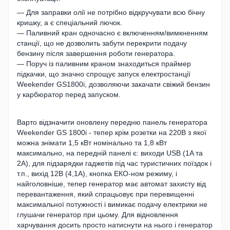
— Для заправки олії не потрібно відкручувати всю бічну
кришку, а є спеціальний лючок.
— Паливний кран одночасно є включенням/вимкненням
станції, що не дозволить забути перекрити подачу
бензину після завершення роботи генератора.
— Поруч із паливним краном знаходиться праймер
підкачки, що значно спрощує запуск електростанції
Weekender GS1800i, дозволяючи закачати свіжий бензин
у карбюратор перед запуском.
Варто відзначити оновлену передню панель генератора
Weekender GS 1800i - тепер крім розетки на 220В з якої
можна знімати 1,5 кВт номінально та 1,8 кВт
максимально, на передній панелі є: виходи USB (1A та
2A), для підзарядки гаджетів під час туристичних поїздок і
т.п., вихід 12В (4,1А), кнопка ЕКО-ном режиму, і
найголовніше, тепер генератор має автомат захисту від
перевантаження, який спрацьовує при перевищенні
максимальної потужності і вимикає подачу електрики не
глушачи генератор при цьому. Для відновлення
харчування досить просто натиснути на нього і генератор