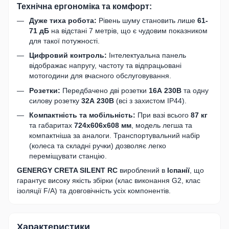
Технічна ергономіка та комфорт:
Дуже тиха робота:
Рівень шуму становить лише
61-
71 дБ
на відстані 7 метрів, що є чудовим показником
для такої потужності.
Цифровий контроль:
Інтелектуальна панель
відображає напругу, частоту та відпрацьовані
мотогодини для вчасного обслуговування.
Розетки:
Передбачено дві розетки
16А 230В
та одну
силову розетку
32А 230В
(всі з захистом IP44).
Компактність та мобільність:
При вазі всього
87 кг
та габаритах
724х606х608 мм
, модель легша та
компактніша за аналоги. Транспортувальний набір
(колеса та складні ручки) дозволяє легко
переміщувати станцію.
GENERGY CRETA SILENT RC
вироблений в
Іспанії
, що
гарантує високу якість збірки (клас виконання G2, клас
ізоляції F/A) та довговічність усіх компонентів.
Характеристики