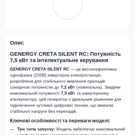
Опис
GENERGY CRETA SILENT RC: Потужність
7,5 кВт та інтелектуальне керування
GENERGY CRETA SILENT RC
— це високоефективна
однофазна (230В) інверторна електростанція,
розроблена для стабільного живлення приладів
сумарною потужністю до
7,2 кВт
(номінальна). Завдяки
максимальній потужності
7,5 кВт
та інверторному
альтернатору, цей генератор є ідеальним рішенням для
підключення чутливої цифрової техніки, що вимагає
стабільної напруги без перепадів.
Ключові особливості та переваги моделі:
Три типи запуску:
Модель забезпечує максимальний
комфорт завдяки можливості запуску натисканням