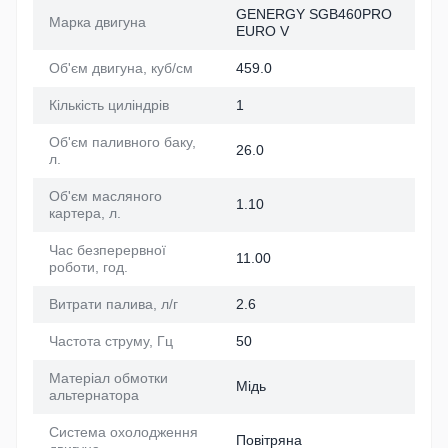
GENERGY SGB460PRO
Марка двигуна
EURO V
Об'єм двигуна, куб/см
459.0
Кількість циліндрів
1
Об'єм паливного баку,
26.0
л.
Об'єм масляного
1.10
картера, л.
Час безперервної
11.00
роботи, год.
Витрати палива, л/г
2.6
Частота струму, Гц
50
Матеріал обмотки
Мідь
альтернатора
Система охолодження
Повітряна