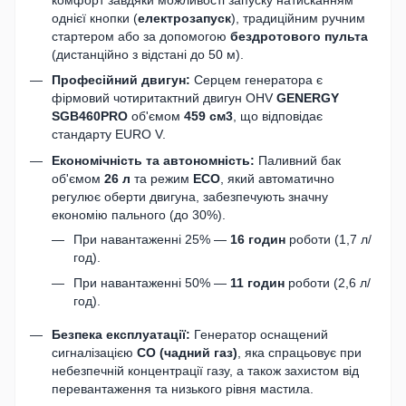
однієї кнопки (
електрозапуск
), традиційним ручним
стартером або за допомогою
бездротового пульта
(дистанційно з відстані до 50 м).
Професійний двигун:
Серцем генератора є
фірмовий чотиритактний двигун OHV
GENERGY
SGB460PRO
об'ємом
459 см3
, що відповідає
стандарту EURO V.
Економічність та автономність:
Паливний бак
об'ємом
26 л
та режим
ECO
, який автоматично
регулює оберти двигуна, забезпечують значну
економію пального (до 30%).
При навантаженні 25% —
16 годин
роботи (1,7 л/
год).
При навантаженні 50% —
11 годин
роботи (2,6 л/
год).
Безпека експлуатації:
Генератор оснащений
сигналізацією
CO (чадний газ)
, яка спрацьовує при
небезпечній концентрації газу, а також захистом від
перевантаження та низького рівня мастила.