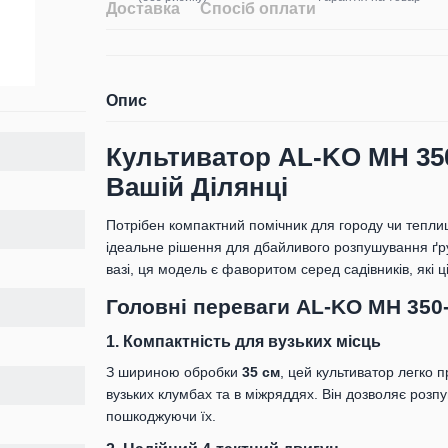
Доставка
Спосіб оплати
Опис
Культиватор AL-KO MH 350-
Вашій Ділянці
Потрібен компактний помічник для городу чи тепли
ідеальне рішення для дбайливого розпушування ґрун
вазі, ця модель є фаворитом серед садівників, які ц
Головні переваги AL-KO MH 350
1. Компактність для вузьких місць
З шириною обробки
35 см
, цей культиватор легко п
вузьких клумбах та в міжряддях. Він дозволяє роз
пошкоджуючи їх.