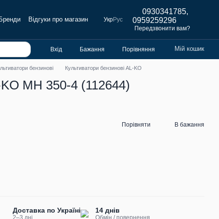
0930341785,
Бренди
Відгуки про магазин
Укр
Рус
0959259296
Передзвонити вам?
Мій кошик
Вхід
Бажання
Порівняння
льтиватори бензинові
Культиватори бензинові AL-KO
-KO MH 350-4 (112644)
Порівняти
В бажання
Доставка по Україні
14 днів
2–3 дні
Обмін / повернення