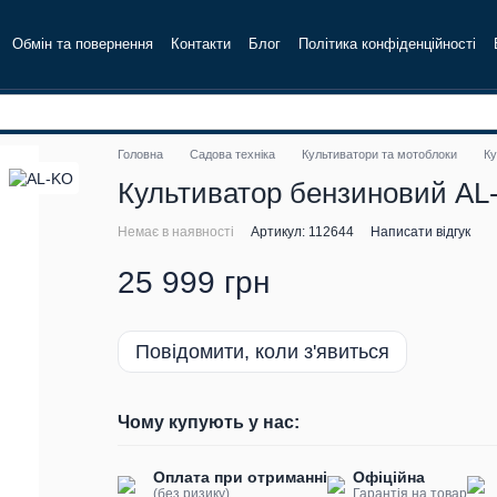
Обмін та повернення
Контакти
Блог
Політика конфіденційності
Головна
Садова техніка
Культиватори та мотоблоки
Ку
Культиватор бензиновий AL
Немає в наявності
Артикул: 112644
Написати відгук
25 999 грн
Повідомити, коли з'явиться
Чому купують у нас:
Оплата при отриманні
Офіційна
(без ризику)
Гарантія на товар