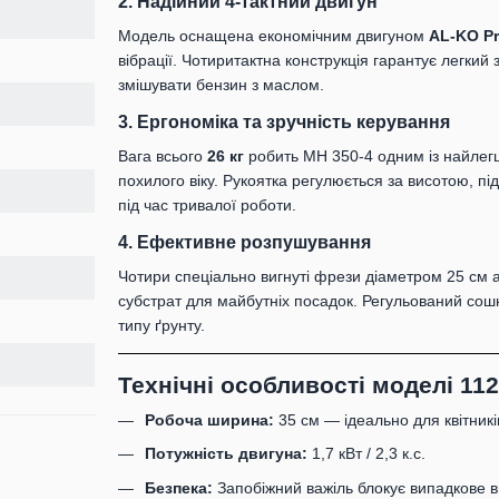
2. Надійний 4-тактний двигун
Модель оснащена економічним двигуном
AL-KO Pr
вібрації. Чотиритактна конструкція гарантує легкий 
змішувати бензин з маслом.
3. Ергономіка та зручність керування
Вага всього
26 кг
робить MH 350-4 одним із найлегш
похилого віку. Рукоятка регулюється за висотою, пі
під час тривалої роботи.
4. Ефективне розпушування
Чотири спеціально вигнуті фрези діаметром 25 см 
субстрат для майбутніх посадок. Регульований сошн
типу ґрунту.
Технічні особливості моделі 112
Робоча ширина:
35 см — ідеально для квітників
Потужність двигуна:
1,7 кВт / 2,3 к.с.
Безпека:
Запобіжний важіль блокує випадкове в