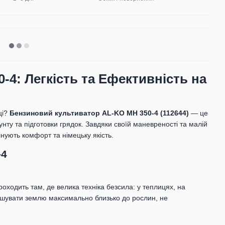
4: Легкість та Ефективність на
ці?
Бензиновий культиватор AL-KO MH 350-4 (112644)
— це
ту та підготовки грядок. Завдяки своїй маневреності та малій
інують комфорт та німецьку якість.
-4
роходить там, де велика техніка безсила: у теплицях, на
пушувати землю максимально близько до рослин, не