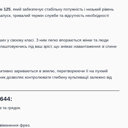
o 125
, який забезпечує стабільну потужність і низький рівень
запуск, тривалий термін служби та відсутність необхідності
их у своєму класі. З ним легко впораються жінки та люди
длаштовуючись під ваш зріст, що знімає навантаження зі спини
активно зариваються в землю, перетворюючи її на пухкий
ик дозволяє контролювати глибину культивації залежно від
644:
 та грядок.
вімкнення фрез.