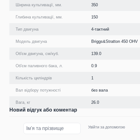
Ширина культивації, мм.
350
Глибина культивації, мм.
150
Тип двигуна
4-тактний
Модель двигуна
Briggs&Stratton 450 OHV
Об'єм двигуна, см/куб.
139.0
Об'єм паливного бака, л.
0.9
Кількість циліндрів
1
Вал відбору потужності
без вала
Вага, кг
26.0
Новий відгук або коментар
Увійти за допомогою