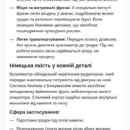
Міцні та витривалі фрези:
4 спеціально вигнуті
фрези легко входять у землю, подрібнюючи великі
грудки та ретельно перемішуючи ґрунт. Вони
захищені боковими дисками, що запобігає
пошкодженню культурних рослин.
Легке транспортування:
Переднє колесо дозволяє
без зусиль докотити культиватор до грядки. Під час
роботи колесо легко підіймається вгору, не
заважаючи процесу.
Німецька якість у кожній деталі
Культиватор обладнаний черв'ячним редуктором, який
передає максимальну потужність від двигуна на ножі.
Система безпеки з блокуванням важеля запобігає
випадковому ввімкненню фрез, забезпечуючи захист
оператора. Сталевий корпус надійно захищає внутрішні
механізми від каміння та пилу.
Сфера застосування:
Підготовка грядок під посів навесні.
Розпушування ґрунту восени після збору врожаю.