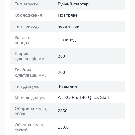
Тип запуску
Ручний стартер
Охолодження
Повітряне
Тип приводу
черв'ячний
Кількість
1 вперед
передач
Ширина
360
культивації, мм.
Глибина
200
культивації, мм.
Тип двигуна
4-тактний
Модель двигуна
AL-KO Pro 140 Quick Start
Оберти двигуна,
2850
об/хв
Об'єм двигуна,
139.0
см/куб.