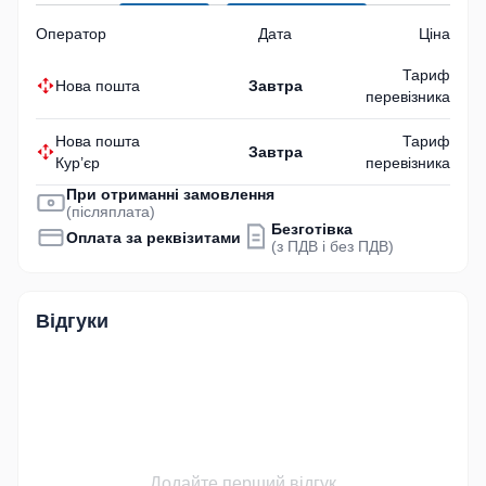
Оператор
Дата
Ціна
Тариф
Нова пошта
Завтра
перевізника
Нова пошта
Тариф
Завтра
Кур’єр
перевізника
При отриманні замовлення
(післяплата)
Безготівка
Оплата за реквізитами
(з ПДВ і без ПДВ)
Відгуки
Додайте перший відгук