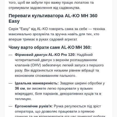
того, щоб ви забули про важку працю лопатою та
отримували задоволення від садівництва.
Переваги культиватора AL-KO MH 360
Easy
Серія "Easy" від AL-KO говорить сама за себе — техніка
максимально зрозуміла та зручна навіть для тих, хто
вперше тримає в руках садовий агрегат.
Чому варто обрати саме AL-KO MH 360:
Фірмовий двигун AL-KO Pro 120:
Надійний
чотиритактний двигун з верхнім розташуванням
клапанів (OHV) забезпечує легкий запуск з першого
разу. Він відрізняється низьким рівнем вібрації та
економним споживанням пального.
Ідеальна маневреність:
Завдяки ширині обробки у
36 см
, ви зможете легко працювати у вузьких
міжряддях, біля парканів, декоративних кущів та в
теплицях.
Ергономічне руків'я:
Ручка регулюється під зріст
оператора, що дозволяє працювати з прямою
спиною та не втомлюватися під час тривалої роботи.