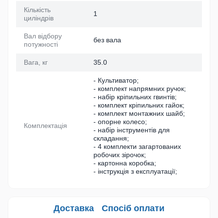
Кількість
1
циліндрів
Вал відбору
без вала
потужності
Вага, кг
35.0
- Культиватор;
- комплект напрямних ручок;
- набір кріпильних гвинтів;
- комплект кріпильних гайок;
- комплект монтажних шайб;
- опорне колесо;
Комплектація
- набір інструментів для
складання;
- 4 комплекти загартованих
робочих зірочок;
- картонна коробка;
- інструкція з експлуатації;
Доставка
Спосіб оплати