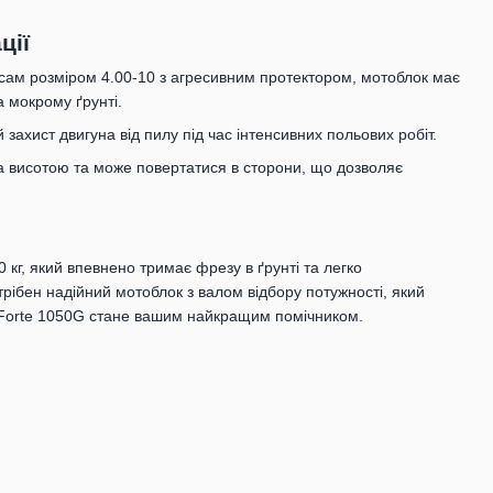
ції
сам розміром 4.00-10 з агресивним протектором, мотоблок має
а мокрому ґрунті.
захист двигуна від пилу під час інтенсивних польових робіт.
 висотою та може повертатися в сторони, що дозволяє
?
кг, який впевнено тримає фрезу в ґрунті та легко
рібен надійний мотоблок з валом відбору потужності, який
— Forte 1050G стане вашим найкращим помічником.