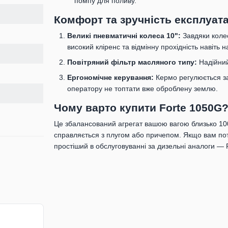
помпу для поливу.
Комфорт та зручність експлуата
Великі пневматичні колеса 10":
Завдяки коле
високий кліренс та відмінну прохідність навіть н
Повітряний фільтр масляного типу:
Надійний 
Ергономічне керування:
Кермо регулюється за
оператору не топтати вже оброблену землю.
Чому варто купити Forte 1050G
Це збалансований агрегат вашою вагою близько 100 
справляється з плугом або причепом. Якщо вам пот
простіший в обслуговуванні за дизельні аналоги 