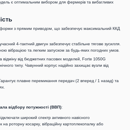
модель є оптимальним вибором для фермерів та вибагливих
ість
атформи з прямим приводом, що забезпечує максимальний ККД
часний 4-тактний двигун забезпечує стабільне тягове зусилля.
ною вібрацією та легким запуском за будь-яких погодних умов.
 відміну від бюджетних пасових моделей, Forte 1050G
чного типу. Чавунний корпус надійно захищає вузли від
арантує плавне перемикання передач (2 вперед / 1 назад) та
ях.
ала відбору потужності (ВВП)
:
ідключати широкий спектр активного навісного
 на роторну косарку, вібраційну картоплекопалку або