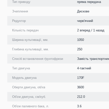
Тип приводу
пряма передача
Зчеплення
Дискове
Редуктор
черв'ячний
Кількість передач
2 вперед / 1 назад
Ширина культивації, мм.
1050
Глибина культивації, мм.
250
Спосіб встановлення ґрунтофрези
Замість транспортних
Тип двигуна
4-тактний
Модель двигуна
170F
Оберти двигуна, об/хв
3600
Об'єм двигуна, см/куб.
212.0
Об'єм паливного бака, л.
3.6