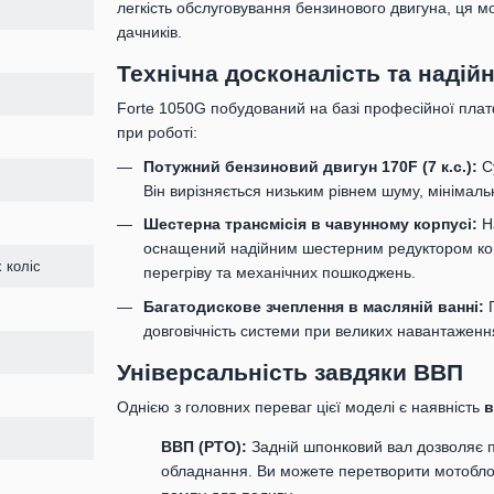
легкість обслуговування бензинового двигуна, ця 
дачників.
Технічна досконалість та надійн
Forte 1050G побудований на базі професійної пл
при роботі:
Потужний бензиновий двигун 170F (7 к.с.):
Су
Він вирізняється низьким рівнем шуму, мінімаль
Шестерна трансмісія в чавунному корпусі:
На
оснащений надійним шестерним редуктором коні
 коліс
перегріву та механічних пошкоджень.
Багатодискове зчеплення в масляній ванні:
Г
довговічність системи при великих навантаженн
Універсальність завдяки ВВП
Однією з головних переваг цієї моделі є наявність
в
ВВП (PTO):
Задній шпонковий вал дозволяє п
обладнання. Ви можете перетворити мотоблок