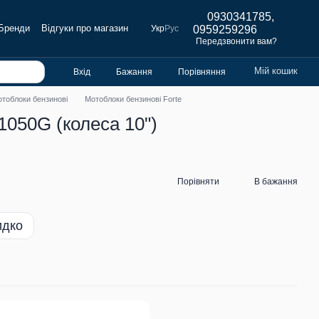
0930341785,
Бренди
Відгуки про магазин
Укр
Рус
0959259296
Передзвонити вам?
Мій кошик
Вхід
Бажання
Порівняння
тоблоки бензинові
Мотоблоки бензинові Forte
1050G (колеса 10")
Порівняти
В бажання
идко