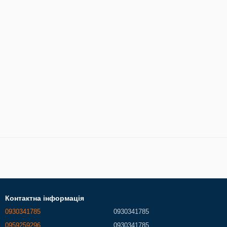
Контактна інформація
0930341785
0930341785
0959259296
0930341785