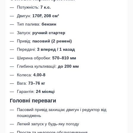
Потужність:
7 к.с.
Двигун:
170F, 208 см³
Тип палива:
бензин
Запуск:
ручний стартер
Привід:
пасовий (2 ремені)
Передачі:
3 вперед / 1 назад
Ширина обробки:
570–810 мм
Глибина культивації:
до 200 мм
Колеса:
4.00-8
Вага:
73–76 кг
Гарантія:
24 місяці
Головні переваги
Пасовий привід захищає двигун і редуктор від
пошкоджень
Легкий запуск у будь-яку погоду
Просте та недороге обслуговування