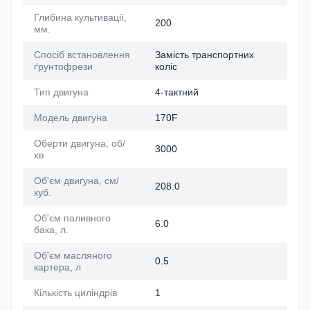
Глибина культивації,
200
мм.
Спосіб встановлення
Замість транспортних
ґрунтофрези
коліс
Тип двигуна
4-тактний
Модель двигуна
170F
Оберти двигуна, об/
3000
хв
Об'єм двигуна, см/
208.0
куб.
Об'єм паливного
6.0
бака, л.
Об'єм масляного
0.5
картера, л
Кількість циліндрів
1