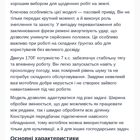
хорошим вибором для щоденних робіт на землі.
Ключова особливість цієї моделі — пасовий привід. Він не
тільки передає крутний момент, а й виконує роль
зчеплення та захисту. У випадку перевантаження або
заклинювання фрези ремені амортизують удар, що
дозволяє уникнути серйозних поломок. Це особливо
важливо при роботі на складних ґрунтах або для
користувачів без великого досвіду.
Двигун 170F потужністю 7 к.с. забезпечує стабільну тягу
та впевнену роботу. Він легко запускається навіть у
прохолодну погоду, має помірний рівень шуму та не
потребує складного обслуговування. Завдяки невеликій
вазі мотоблок добре керується і не створює зайвого
навантаження під час роботи.
Модель дозволяє адаптуватися під різні задачі. Ширина
обробки змінюється, що дає можливість як працювати
між рядами, так і швидко обробляти всю ділянку.
Конструкція передбачає підключення навісного
обладнання, тому мотоблок можна використовувати не
тільки для культивації, а й для інших господарських задач.
Основні характеристики