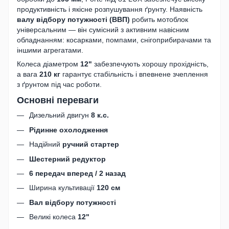
продуктивність і якісне розпушування ґрунту. Наявність
валу відбору потужності (ВВП)
робить мотоблок
універсальним — він сумісний з активним навісним
обладнанням: косарками, помпами, снігоприбирачами та
іншими агрегатами.
Колеса діаметром
12"
забезпечують хорошу прохідність,
а вага
210 кг
гарантує стабільність і впевнене зчеплення
з ґрунтом під час роботи.
Основні переваги
Дизельний двигун
8 к.с.
Рідинне охолодження
Надійний
ручний стартер
Шестерний редуктор
6 передач вперед / 2 назад
Ширина культивації
120 см
Вал відбору потужності
Великі колеса
12"