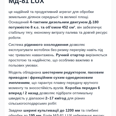
МД-81 LUX
це надійний та продуктивний агрегат для обробки
земельних ділянок середньої та великої площі.
Оснащений
4-тактним дизельним двигуном Д-180
потужністю 8 к.с. та об’ємом 452 см³
, він забезпечує
стабільну тягу, економну витрату палива та довгий ресурс
роботи.
Система
рідинного охолодження
дозволяє
експлуатувати мотоблок без ризику перегріву навіть під
час тривалих навантажень.
Ручний стартер
вирізняється
простотою та надійністю, що особливо важливо в
польових умовах.
Модель обладнана
шестерним редуктором
,
пасовим
приводом
і
фрикційним сухим однодисковим
зчепленням
, що гарантує плавну передачу крутного
моменту та зносостійкість вузлів.
Коробка передач 6
вперед / 2 назад
дозволяє підібрати оптимальну
швидкість у діапазоні
2–17 км/год
для різних
сільськогосподарських робіт.
Завдяки
ширині культивації до 1200 мм
та глибині
обробки до
195 мм
, Forte МД-81 LUX забезпечує високу