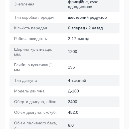
фрикційне, сухе
Зчеплення
однодискове
Тип коробки передач
шестерний редуктор
Кількість передач
6 вперед / 2 назад
Робоча швидкість
2-17 км/год
Ширина культивації,
1200
мм.
Глибина культивації,
195
мм.
Тип двигуна
4-тактний
Модель двигуна
Д-180
Оберти двигуна, об/хв
2400
Об'єм двигуна, см/куб.
452.0
Об'єм паливного бака,
6.0
л.