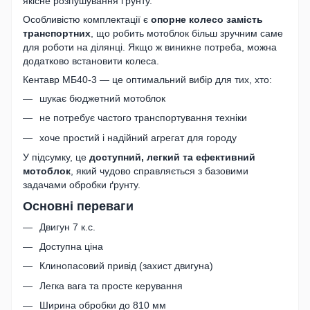
якісне розпушування ґрунту.
Особливістю комплектації є
опорне колесо замість
транспортних
, що робить мотоблок більш зручним саме
для роботи на ділянці. Якщо ж виникне потреба, можна
додатково встановити колеса.
Кентавр МБ40-3 — це оптимальний вибір для тих, хто:
шукає бюджетний мотоблок
не потребує частого транспортування техніки
хоче простий і надійний агрегат для городу
У підсумку, це
доступний, легкий та ефективний
мотоблок
, який чудово справляється з базовими
задачами обробки ґрунту.
Основні переваги
Двигун 7 к.с.
Доступна ціна
Клинопасовий привід (захист двигуна)
Легка вага та просте керування
Ширина обробки до 810 мм