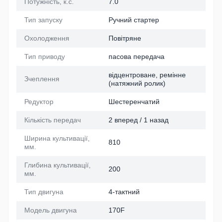
Потужність, к.с.
7.0
Тип запуску
Ручний стартер
Охолодження
Повітряне
Тип приводу
пасова передача
відцентроване, ремінне
Зчеплення
(натяжний ролик)
Редуктор
Шестеренчатий
Кількість передач
2 вперед / 1 назад
Ширина культивації,
810
мм.
Глибина культивації,
200
мм.
Тип двигуна
4-тактний
Модель двигуна
170F