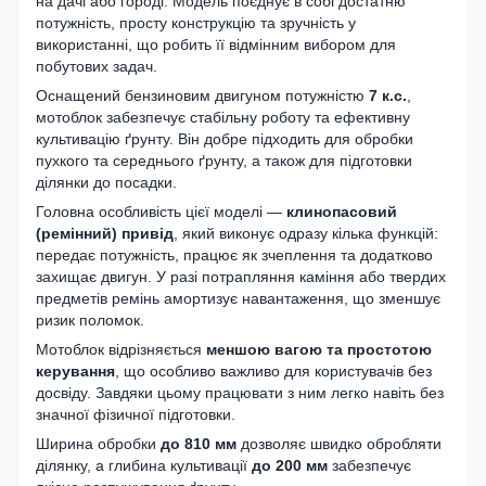
на дачі або городі. Модель поєднує в собі достатню
потужність, просту конструкцію та зручність у
використанні, що робить її відмінним вибором для
побутових задач.
Оснащений бензиновим двигуном потужністю
7 к.с.
,
мотоблок забезпечує стабільну роботу та ефективну
культивацію ґрунту. Він добре підходить для обробки
пухкого та середнього ґрунту, а також для підготовки
ділянки до посадки.
Головна особливість цієї моделі —
клинопасовий
(ремінний) привід
, який виконує одразу кілька функцій:
передає потужність, працює як зчеплення та додатково
захищає двигун. У разі потрапляння каміння або твердих
предметів ремінь амортизує навантаження, що зменшує
ризик поломок.
Мотоблок відрізняється
меншою вагою та простотою
керування
, що особливо важливо для користувачів без
досвіду. Завдяки цьому працювати з ним легко навіть без
значної фізичної підготовки.
Ширина обробки
до 810 мм
дозволяє швидко обробляти
ділянку, а глибина культивації
до 200 мм
забезпечує