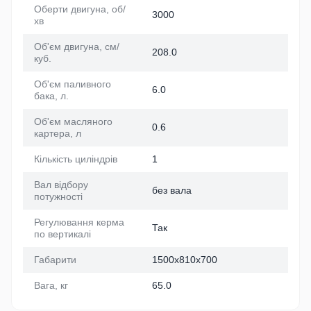
Оберти двигуна, об/
3000
хв
Об'єм двигуна, см/
208.0
куб.
Об'єм паливного
6.0
бака, л.
Об'єм масляного
0.6
картера, л
Кількість циліндрів
1
Вал відбору
без вала
потужності
Регулювання керма
Так
по вертикалі
Габарити
1500х810х700
Вага, кг
65.0