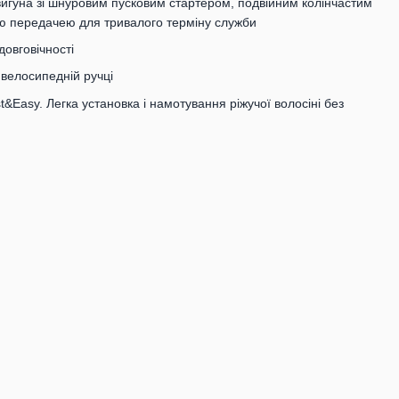
вигуна зі шнуровим пусковим стартером, подвійним колінчастим
ою передачею для тривалого терміну служби
довговічності
 велосипедній ручці
&Easy. Легка установка і намотування ріжучої волосіні без