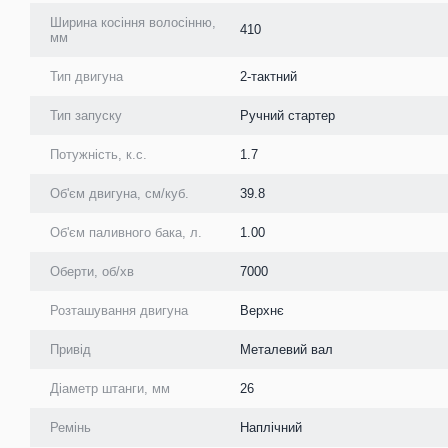
Ширина косіння волосінню,
410
мм
Тип двигуна
2-тактний
Тип запуску
Ручний стартер
Потужність, к.с.
1.7
Об'єм двигуна, см/куб.
39.8
Об'єм паливного бака, л.
1.00
Оберти, об/хв
7000
Розташування двигуна
Верхнє
Привід
Металевий вал
Діаметр штанги, мм
26
Ремінь
Наплічний