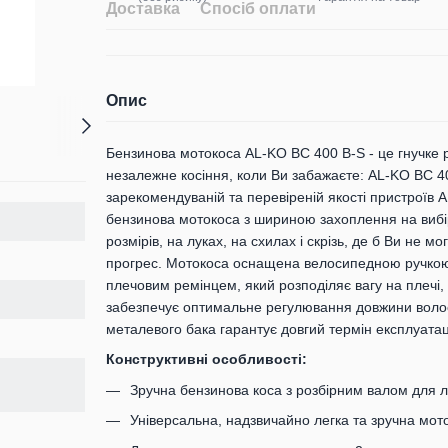
Доставка
Спосіб оплати
Опис
Бензинова мотокоса AL-KO BC 400 B-S - це гнучке р
незалежне косіння, коли Ви забажаєте: AL-KO BC 4
зарекомендуваній та перевіреній якості пристроїв 
бензинова мотокоса з шириною захоплення на вибір 
розмірів, на луках, на схилах і скрізь, де б Ви не 
прогрес. Мотокоса оснащена велосипедною ручкою,
плечовим ремінцем, який розподіляє вагу на плечі,
забезпечує оптимальне регулювання довжини волосі
металевого бака гарантує довгий термін експлуатаці
Конструктивні особливості:
Зручна бензинова коса з розбірним валом для 
Універсальна, надзвичайно легка та зручна мот