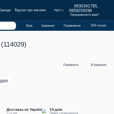
0930341785,
Бренди
Відгуки про магазин
Укр
Рус
0959259296
Передзвонити вам?
Мій кошик
Вхід
Бажання
Порівняння
(114029)
Порівняти
В бажання
идко
Доставка по Україні
14 днів
2–3 дні
Обмін / повернення