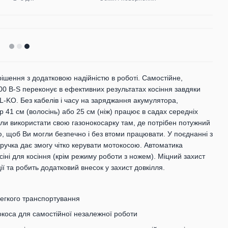
ішення з додатковою надійністю в роботі. Самостійне,
00 B-S переконує в ефективних результатах косіння завдяки
AL-KO. Без кабелів і часу на заряджання акумулятора,
41 см (волосінь) або 25 см (ніж) працює в садах середніх
могли використати свою газонокосарку там, де потрібен потужний
 щоб Ви могли безпечно і без втоми працювати. У поєднанні з
 ручка дає змогу чітко керувати мотокосою. Автоматика
ні для косіння (крім режиму роботи з ножем). Міцний захист
ї та робить додатковий внесок у захист довкілля.
легкого транспортування
окоса для самостійної незалежної роботи