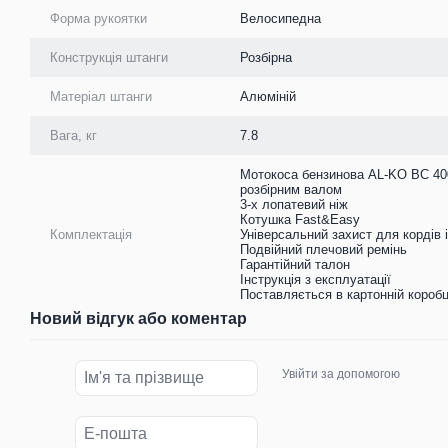
Форма рукоятки
Велосипедна
Конструкція штанги
Розбірна
Матеріал штанги
Алюміній
Вага, кг
7.8
Мотокоса бензинова AL-KO BC 40
розбірним валом
3-х лопатевий ніж
Котушка Fast&Easy
Комплектація
Універсальний захист для кордів і
Подвійний плечовий ремінь
Гарантійний талон
Інструкція з експлуатації
Поставляється в картонній коробц
Новий відгук або коментар
Увійти за допомогою