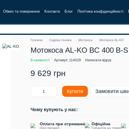
Обмін та повернення
Контакти
Блог
Політика конфіденційності
Головна
Садова техніка
Мотокоси
Мотокоси AL-KO
Мотокоса AL-KO BC 400 B-S 
В наявності
Артикул: 114029
Написати відгук
9 629 грн
Купити
Замовити шв
Чому купують у нас:
Оплата при отриманні
Офіційна
(без ризику)
Гарантія на товар